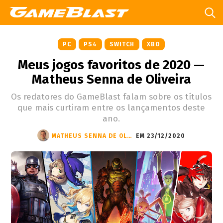
PC
PS4
SWITCH
XBO
Meus jogos favoritos de 2020 —
Matheus Senna de Oliveira
Os redatores do GameBlast falam sobre os títulos
que mais curtiram entre os lançamentos deste
ano.
MATHEUS SENNA DE OLIVEIRA
EM 23/12/2020