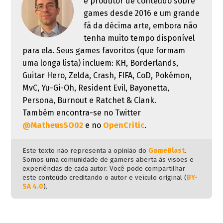
é produtor de conteúdo sobre
games desde 2016 e um grande
fã da décima arte, embora não
tenha muito tempo disponível
para ela. Seus games favoritos (que formam
uma longa lista) incluem: KH, Borderlands,
Guitar Hero, Zelda, Crash, FIFA, CoD, Pokémon,
MvC, Yu-Gi-Oh, Resident Evil, Bayonetta,
Persona, Burnout e Ratchet & Clank.
Também encontra-se no Twitter
@MatheusSO02
e no
OpenCritic
.
Este texto não representa a opinião do
GameBlast
.
Somos uma comunidade de gamers aberta às visões e
experiências de cada autor. Você pode compartilhar
este conteúdo creditando o autor e veículo original (
BY-
SA 4.0
).