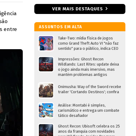
VER MAIS DESTAQUES
igência
ssão
ASSUNTOS EM ALTA
s entre
Take-Two: mídia física de jogos
como Grand Theft Auto VI "não faz
sentido" para o público, indica CEO
Impressões: Ghost Recon
Wildlands: Last Rites: update deixa
o jogo ainda mais imersivo, mas
mantém problemas antigos
Onimusha: Way of the Sword recebe
trailer 'Cortando Destinos'; confira
Análise: Montabi é simples,
carismático e entrega um combate
tático desafiador
Ghost Recon: Ubisoft celebra os 25
anos da franquia com novidades