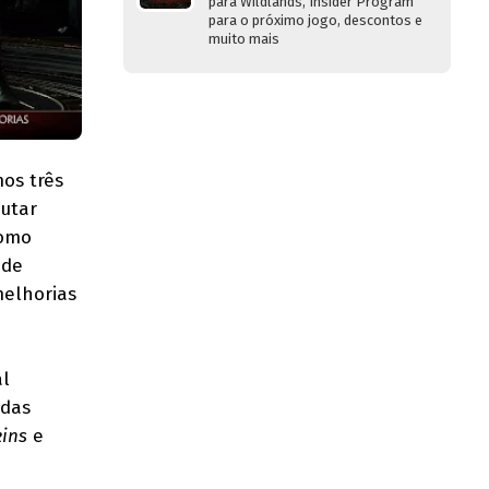
para Wildlands, Insider Program
para o próximo jogo, descontos e
muito mais
mos três
utar
como
 de
melhorias
al
adas
kins
e