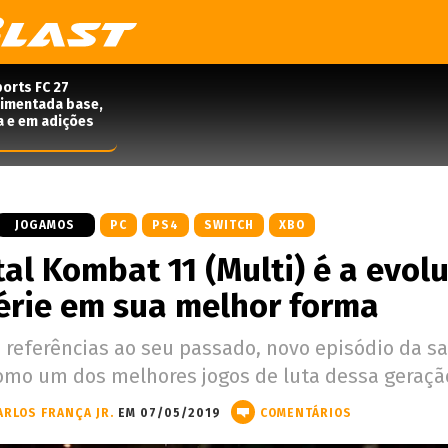
orts FC 27
rimentada base,
a e em adições
JOGAMOS
PC
PS4
SWITCH
XBO
tal Kombat 11 (Multi) é a evol
érie em sua melhor forma
s referências ao seu passado, novo episódio da s
como um dos melhores jogos de luta dessa geraçã
ARLOS FRANÇA JR.
EM 07/05/2019
COMENTÁRIOS