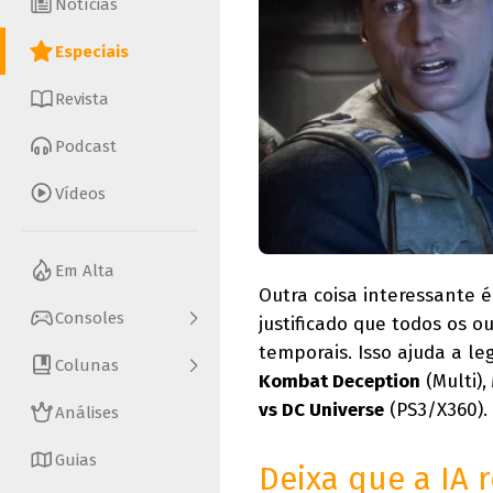
Notícias
Especiais
Revista
Podcast
Vídeos
Em Alta
Outra coisa interessante é
Consoles
justificado que todos os 
temporais. Isso ajuda a l
Colunas
Kombat Deception
(Multi),
vs DC Universe
(PS3/X360).
Análises
Guias
Deixa que a IA 