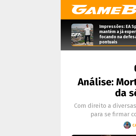
Impressões: EA Sp
mantém a já expe
focando na defes
pontuais
Análise: Mor
da s
Com direito a diversa
para se firmar 
C