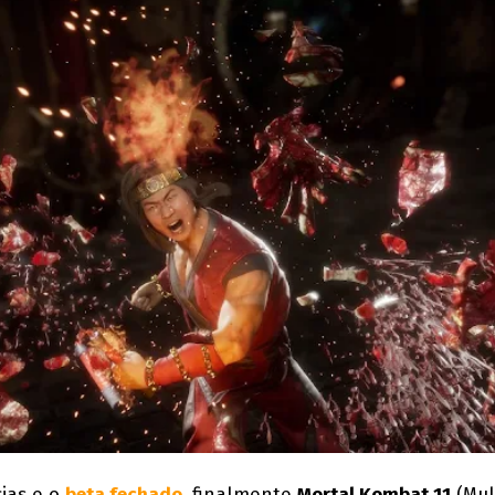
cias e o
beta fechado
, finalmente
Mortal Kombat 11
(Mult