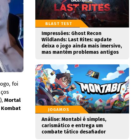
BLAST TEST
Impressões: Ghost Recon
Wildlands: Last Rites: update
deixa o jogo ainda mais imersivo,
mas mantém problemas antigos
ogo, foi
aços
),
Mortal
l Kombat
JOGAMOS
Análise: Montabi é simples,
carismático e entrega um
combate tático desafiador