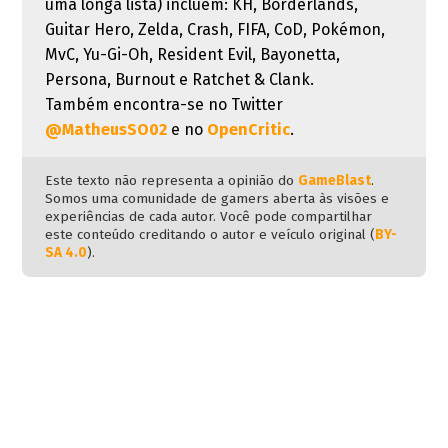
uma longa lista) incluem: KH, Borderlands,
Guitar Hero, Zelda, Crash, FIFA, CoD, Pokémon,
MvC, Yu-Gi-Oh, Resident Evil, Bayonetta,
Persona, Burnout e Ratchet & Clank.
Também encontra-se no Twitter
@MatheusSO02
e no
OpenCritic
.
Este texto não representa a opinião do
GameBlast
.
Somos uma comunidade de gamers aberta às visões e
experiências de cada autor. Você pode compartilhar
este conteúdo creditando o autor e veículo original (
BY-
SA 4.0
).