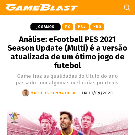
JOGAMOS
PC
PS4
XBO
Análise: eFootball PES 2021
Season Update (Multi) é a versão
atualizada de um ótimo jogo de
futebol
Game traz as qualidades do título do ano
passado com algumas melhorias pontuais.
MATHEUS SENNA DE OLIVEIRA
EM 30/09/2020