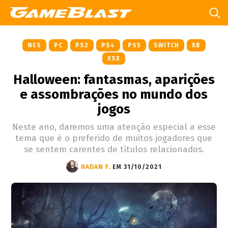
NES
PC
PS2
PS4
PS5
SWITCH
XB
XSX
Halloween: fantasmas, aparições
e assombrações no mundo dos
jogos
Neste ano, daremos uma atenção especial a esse
tema que é o preferido de muitos jogadores que
se sentem carentes de títulos relacionados.
HADAN F.
EM 31/10/2021