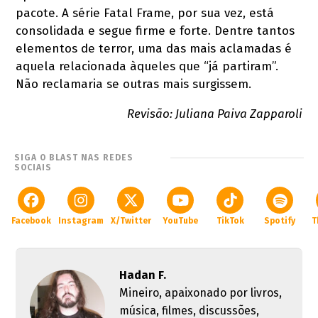
pacote. A série Fatal Frame, por sua vez, está
consolidada e segue firme e forte. Dentre tantos
elementos de terror, uma das mais aclamadas é
aquela relacionada àqueles que “já partiram”.
Não reclamaria se outras mais surgissem.
Revisão: Juliana Paiva Zapparoli
SIGA O BLAST NAS REDES
SOCIAIS
Facebook
Instagram
X/Twitter
YouTube
TikTok
Spotify
T
Hadan F.
Mineiro, apaixonado por livros,
música, filmes, discussões,