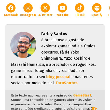
Facebook
Instagram
X/Twitter
YouTube
TikTok
Spotify
T
Farley Santos
é brasiliense e gosta de
explorar games indie e títulos
obscuros. Fã de Yoko
Shimomura, Yuzo Koshiro e
Masashi Hamauzu, é apreciador de roguelikes,
game music, fotografia e livros. Pode ser
encontrado no seu
blog pessoal
e nas redes
sociais por meio do nick
FaruSantos
.
Este texto não representa a opinião do
GameBlast
.
Somos uma comunidade de gamers aberta às visões e
experiências de cada autor. Você pode compartilhar
este conteúdo creditando o autor e veículo original (
BY-