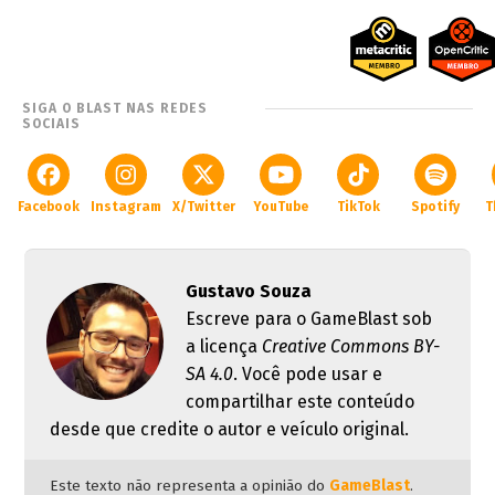
SIGA O BLAST NAS REDES
SOCIAIS
Facebook
Instagram
X/Twitter
YouTube
TikTok
Spotify
T
Gustavo Souza
Escreve para o GameBlast sob
a licença
Creative Commons BY-
SA 4.0
. Você pode usar e
compartilhar este conteúdo
desde que credite o autor e veículo original.
Este texto não representa a opinião do
GameBlast
.