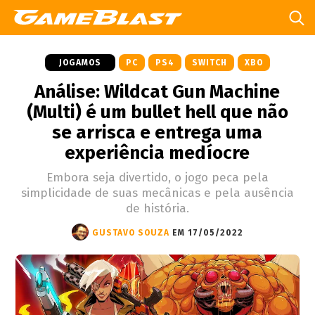
JOGAMOS
PC
PS4
SWITCH
XBO
Análise: Wildcat Gun Machine
(Multi) é um bullet hell que não
se arrisca e entrega uma
experiência medíocre
Embora seja divertido, o jogo peca pela
simplicidade de suas mecânicas e pela ausência
de história.
GUSTAVO SOUZA
EM 17/05/2022