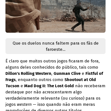
Que os duelos nunca faltem para os fãs de
faroeste...
É claro que muitos outros jogos ficaram de fora,
alguns deles conhecidos do público, tais como
Dillon's Rolling Western
,
Gunman Clive
e
Fistful of
Frags
, enquanto outros como
Shootout at Old
Tucson
e
Mad Dog II: The Lost Gold
não receberam
destaque por não acrescentarem algo
verdadeiramente relevante (ou curioso) para os
jogos
western
— isso quando não eram meras
reproduções de diversos outros títulos.