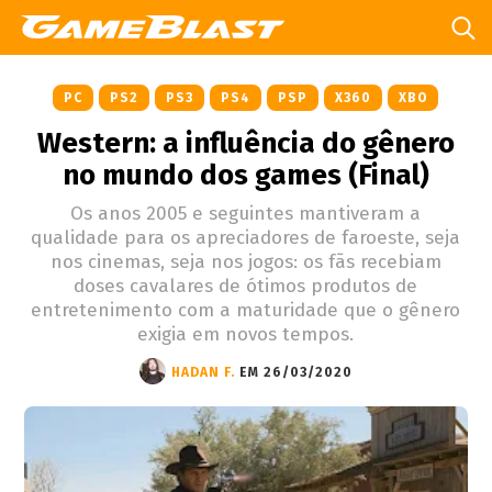
PC
PS2
PS3
PS4
PSP
X360
XBO
Western: a influência do gênero
no mundo dos games (Final)
Os anos 2005 e seguintes mantiveram a
qualidade para os apreciadores de faroeste, seja
nos cinemas, seja nos jogos: os fãs recebiam
doses cavalares de ótimos produtos de
entretenimento com a maturidade que o gênero
exigia em novos tempos.
HADAN F.
EM 26/03/2020