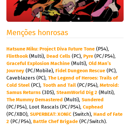
Menções honrosas
Hatsune Miku: Project Diva Future Tone
(PS4),
Flinthook
(Multi),
Dead Cells
(PC),
Pyre
(PC/PS4),
Graceful Explosion Machine
(Multi),
Old Man’s
Journey
(PC/Mobile),
Fidel Dungeon Rescue
(PC),
Caveblazers (PC),
The Legend of Heroes: Trails of
Cold Steel
(PC),
Tooth and Tail
(PC/PS4),
Metroid:
Samus Returns
(3DS),
SteamWorld Dig 2
(Multi),
The Mummy Demastered
(Multi),
Sundered
(PC/PS4), Loot Rascals (PC/PS4),
Cuphead
(PC/XBO),
SUPERBEAT: XONiC
(Switch),
Hand of Fate
2
(PC/PS4),
Battle Chef Brigade
(PC/Switch).