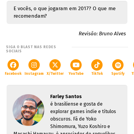
E vocês, o que jogaram em 2017? O que me
recomendam?
Revisão: Bruno Alves
SIGA O BLAST NAS REDES
SOCIAIS
Facebook
Instagram
X/Twitter
YouTube
TikTok
Spotify
T
Farley Santos
é brasiliense e gosta de
explorar games indie e títulos
obscuros. Fã de Yoko
Shimomura, Yuzo Koshiro e
Masashi Hamauzu, é apreciador de roguelikes,