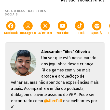
Revisão: Thomaz Farias
SIGA O BLAST NAS REDES
SOCIAIS
Facebook
Instagram
X/Twitter
YouTube
TikTok
Spotify
T
Alecsander "Alec" Oliveira
Um ser que está nesse mundo
dos joguinhos desde criança.
Fã de games com vibe mais
arcade e arqueólogo de
velharias, mas não abandona experiências mais
atuais. Acompanha a mídia de podcasts,
dublagem e ouvinte assíduo de VGM. Pode ser
encontrado como
@AlecFull
e semelhantes por
aí.