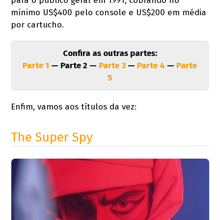
para o público geral em 1991, cobrando no
mínimo US$400 pelo console e US$200 em média
por cartucho.
Confira as outras partes:
Parte 1
— Parte 2 —
Parte 3
—
Parte 4
—
Parte
5
Enfim, vamos aos títulos da vez:
The Super Spy