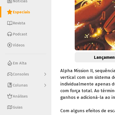
Notícias
Especiais
Revista
Podcast
Vídeos
Lançament
Em Alta
Alpha Mission II, sequênc
Consoles
vertical com um sistema d
individualmente apenas d
Colunas
com força total. Ao térmi
Análises
ganhos e adicioná-la ao in
Guias
Com alguns efeitos de esc