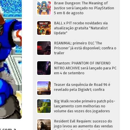
Brave Dungeon: The Meaning of
Justice será lançado no PlayStation
5 em 8 de agosto
BALL x PIT recebe novidades via
atualização gratuita "Naturalist
Update"
REANIMAL: primeiro DLC ‘The
Prisoner’ já está disponível; confira o
trailer
Phantom: PHANTOM OF INFERNO
NITRO ARCHIVE será lançado para PC
em 4 de setembro
Teaser da sequência de Road 96 é
revelado pela DigixArt; confira
Big Walk recebe primeiro patch pós-
lançamento com melhorias no
volume das vozes dos jogadores
Resident Evil Requiem: sucesso do
jogo levou ao aumento das vendas
z com a