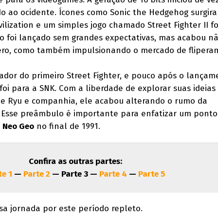
 ao ocidente. Ícones como Sonic the Hedgehog surgira
vilization e um simples jogo chamado Street Fighter II fo
imo foi lançado sem grandes expectativas, mas acabou n
ro, como também impulsionando o mercado de flipera
iador do primeiro Street Fighter, e pouco após o lança
 foi para a SNK. Com a liberdade de explorar suas ideias
de Ryu e companhia, ele acabou alterando o rumo da
 Esse preâmbulo é importante para enfatizar um ponto
o
Neo Geo
no final de 1991.
Confira as outras partes:
te 1
—
Parte 2
— Parte 3 —
Parte 4
—
Parte 5
a jornada por este período repleto.