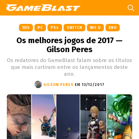
3DS
PC
PS4
SWITCH
WII U
XBO
Os melhores jogos de 2017 —
Gilson Peres
Os redatores do GameBlast falam sobre os títulos
que mais curtiram entre os lançamentos deste
ano.
GILSON PERES
EM 13/12/2017