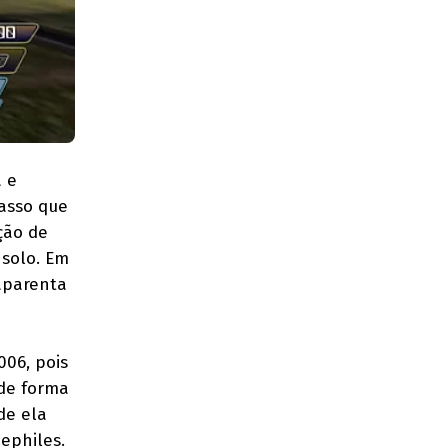
a e
passo que
ção de
 solo. Em
aparenta
006, pois
 de forma
de ela
ephiles.