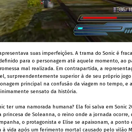
apresentava suas imperfeições. A trama do Sonic é frac
o definido para o personagem até aquele momento, ao 
romessa mal realizada. Em contrapartida, a representa
l, surpreendentemente superior à de seu próprio jogo
rsonagem principal na confusão da viagem no tempo, e 
inimamente sensato da história.
nic ter uma namorada humana? Ela foi salva em Sonic 2
 a princesa de Soleanna, o reino onde a jornada ocorre,
mpanha, o protagonista e Elise se apaixonam, a ponto 
ta à vida após um ferimento mortal causado pelo vilão M