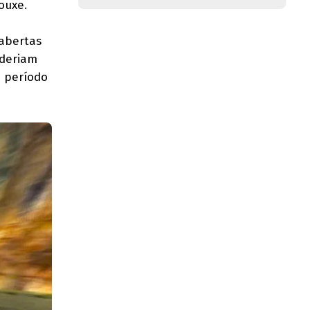
ouxe.
 abertas
oderiam
o período