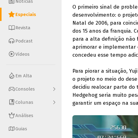
Notícias
O primeiro sinal de probl
Especiais
desenvolvimento: o projet
Natal de 2006, para coinc
Revista
dos 15 anos da franquia. C
para a alta definição não
Podcast
aprimorar e implementar o
Vídeos
concedeu esse tempo adic
Para piorar a situação, Yu
Em Alta
o projeto no meio do dese
decidiu realocar parte do 
Consoles
Hedgehog seria muito pesa
Colunas
garantir um espaço na sua
Análises
Guias