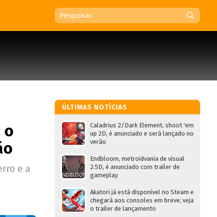
ÚLTIMAS NOTÍCIAS
 o
Caladrius 2/Dark Element, shoot 'em
up 2D, é anunciado e será lançado no
verão
ão
Endbloom, metroidvania de visual
rro e a
2.5D, é anunciado com trailer de
gameplay
Akatori já está disponível no Steam e
chegará aos consoles em breve; veja
o trailer de lançamento