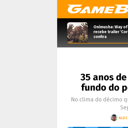
Onimusha: Way of
recebe trailer 'Co
confira
35 anos de
fundo do p
No clima do décimo qu
Se