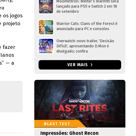
Moomintroll: Winter’s Warmth será
lançado para PS5 e Switch 2 em 18
eu
de setembro
 os jogos
 projeto
Warrior Cats: Clans of the Forest é
anunciado para PC e consoles
Overwatch: novo trailer, 'Decisão
Difícil', apresentando D.Mon é
e fazer
divulgado; confira
planos
s” — a
VER MAIS
BLAST TEST
Impressões: Ghost Recon