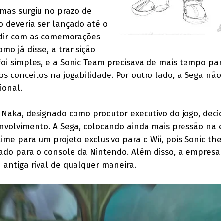
emas surgiu no prazo de
o deveria ser lançado até o
idir com as comemorações
omo já disse, a transição
 foi simples, e a Sonic Team precisava de mais tempo pa
s conceitos na jogabilidade. Por outro lado, a Sega não
ional.
ji Naka, designado como produtor executivo do jogo, deci
nvolvimento. A Sega, colocando ainda mais pressão na 
time para um projeto exclusivo para o Wii, pois Sonic th
do para o console da Nintendo. Além disso, a empresa
 antiga rival de qualquer maneira.