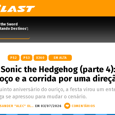
 the Sword
rtando Destinos';
PS2
PS3
X360
EM ALTA
 Sonic the Hedgehog (parte 4):
oço e a corrida por uma direç
into aniversário do ouriço, a festa virou um ente
ga se apressou para mudar o cenário.
ALECSANDER "ALEC" OLIVEIRA
EM 03/07/2026
COMENTÁRIOS