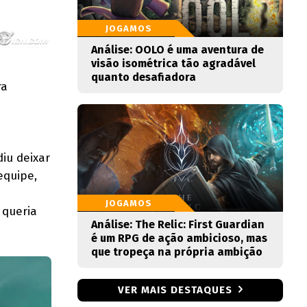
JOGAMOS
Análise: OOLO é uma aventura de
visão isométrica tão agradável
quanto desafiadora
ra
diu deixar
equipe,
e
JOGAMOS
 queria
Análise: The Relic: First Guardian
é um RPG de ação ambicioso, mas
que tropeça na própria ambição
VER MAIS DESTAQUES