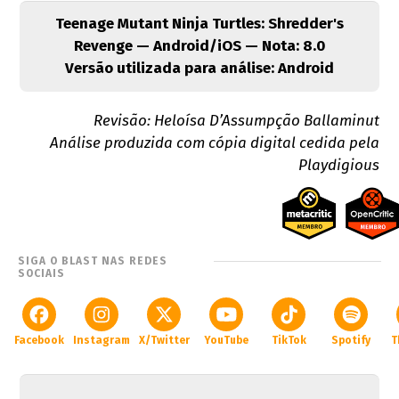
Teenage Mutant Ninja Turtles: Shredder's
Revenge — Android/iOS — Nota: 8.0
Versão utilizada para análise: Android
Revisão: Heloísa D’Assumpção Ballaminut
Análise produzida com cópia digital cedida pela
Playdigious
SIGA O BLAST NAS REDES
SOCIAIS
Facebook
Instagram
X/Twitter
YouTube
TikTok
Spotify
T