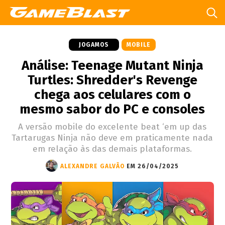
JOGAMOS
MOBILE
Análise: Teenage Mutant Ninja
Turtles: Shredder's Revenge
chega aos celulares com o
mesmo sabor do PC e consoles
A versão mobile do excelente beat ‘em up das
Tartarugas Ninja não deve em praticamente nada
em relação às das demais plataformas.
ALEXANDRE GALVÃO
EM 26/04/2025