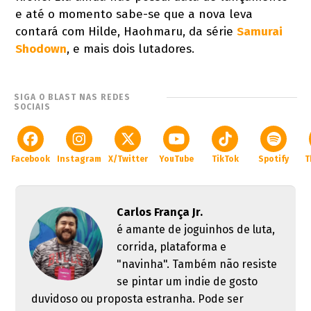
e até o momento sabe-se que a nova leva
contará com Hilde, Haohmaru, da série
Samurai
Shodown
, e mais dois lutadores.
SIGA O BLAST NAS REDES
SOCIAIS
Facebook
Instagram
X/Twitter
YouTube
TikTok
Spotify
T
Carlos França Jr.
é amante de joguinhos de luta,
corrida, plataforma e
"navinha". Também não resiste
se pintar um indie de gosto
duvidoso ou proposta estranha. Pode ser