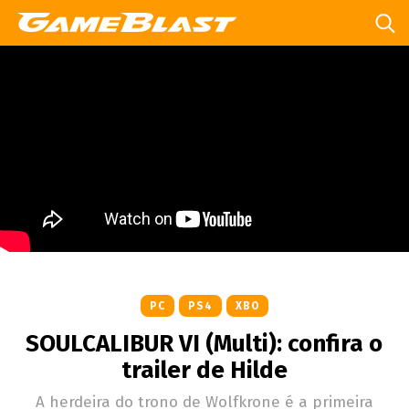
PC
PS4
XBO
SOULCALIBUR VI (Multi): confira o
trailer de Hilde
A herdeira do trono de Wolfkrone é a primeira