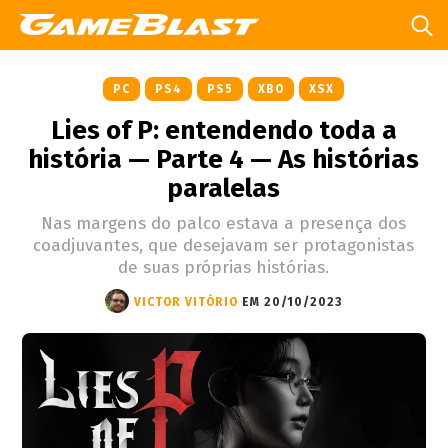
PC
PS4
PS5
XBO
XSX
Lies of P: entendendo toda a
história — Parte 4 — As histórias
paralelas
Nas margens do palco estava a presença dos
coadjuvantes, que desejavam ser protagonistas
de suas próprias histórias.
VICTOR VITÓRIO
EM 20/10/2023