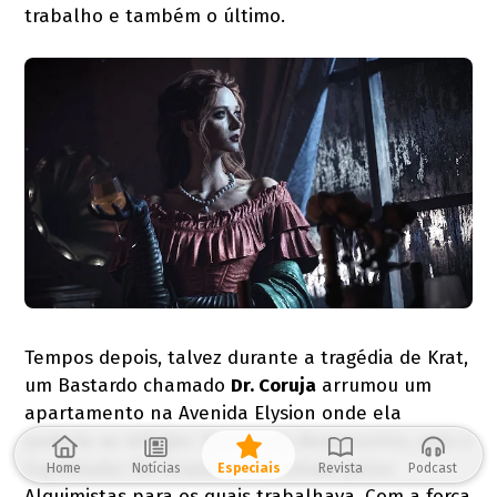
trabalho e também o último.
Tempos depois, talvez durante a tragédia de Krat,
um Bastardo chamado
Dr. Coruja
arrumou um
apartamento na Avenida Elysion onde ela
poderia se refugiar. Houve um desencontro, pois o
Espreitador foi levado como cobaia pelos
Home
Notícias
Especiais
Revista
Podcast
Alquimistas para os quais trabalhava. Com a força