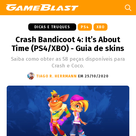
DICAS E TRUQUES
PS4
XBO
Crash Bandicoot 4: It’s About
Time (PS4/XBO) - Guia de skins
Saiba como obter as 58 peças disponíveis para
Crash e Coco.
TIAGO R. HERRMANN
EM 25/10/2020