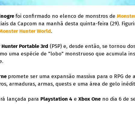
inogre
foi confirmado no elenco de monstros de
Monster
iais da Capcom na manhã desta quinta-feira (29). Figur
Monster Hunter World
.
 Hunter Portable 3rd
(PSP) e, desde então, se tornou do
 como uma espécie de "lobo" monstruoso que acumula in
e.
rne
promete ser uma expansão massiva para o RPG de 
s, armaduras, armas, quests e uma área de gelo inédit
erá lançada para
Playstation 4
e
Xbox One
no dia 6 de s