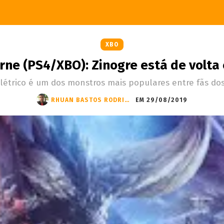
XBO
ne (PS4/XBO): Zinogre está de volta
létrico é um dos monstros mais populares entre fãs dos
RHUAN BASTOS RODRIGUES
EM 29/08/2019