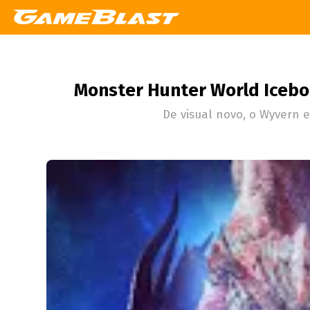
Monster Hunter World Icebor
De visual novo, o Wyvern e