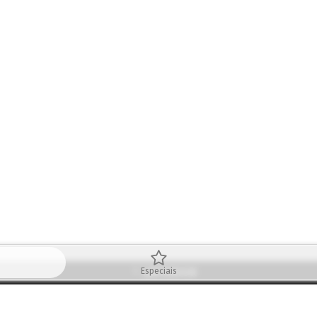
ANTERIOR
Especiais
PRÓXIMA