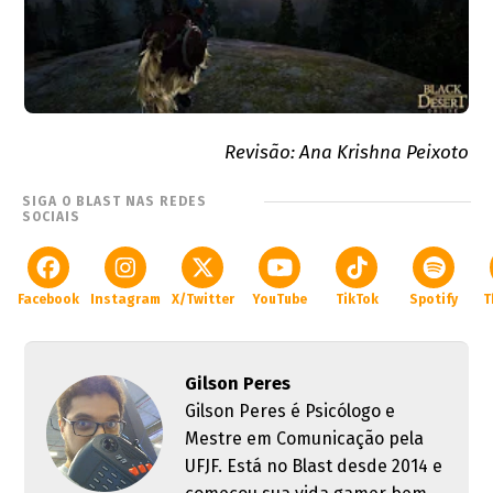
Revisão: Ana Krishna Peixoto
SIGA O BLAST NAS REDES
SOCIAIS
Facebook
Instagram
X/Twitter
YouTube
TikTok
Spotify
T
Gilson Peres
Gilson Peres é Psicólogo e
Mestre em Comunicação pela
UFJF. Está no Blast desde 2014 e