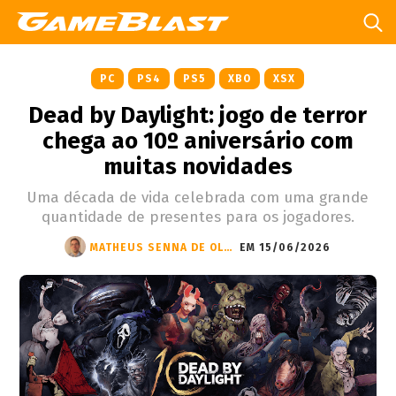
PC
PS4
PS5
XBO
XSX
Dead by Daylight: jogo de terror
chega ao 10º aniversário com
muitas novidades
Uma década de vida celebrada com uma grande
quantidade de presentes para os jogadores.
MATHEUS SENNA DE OLIVEIRA
EM 15/06/2026