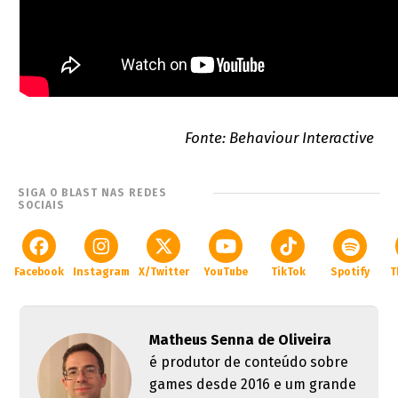
Fonte: Behaviour Interactive
SIGA O BLAST NAS REDES
SOCIAIS
Facebook
Instagram
X/Twitter
YouTube
TikTok
Spotify
T
Matheus Senna de Oliveira
é produtor de conteúdo sobre
games desde 2016 e um grande