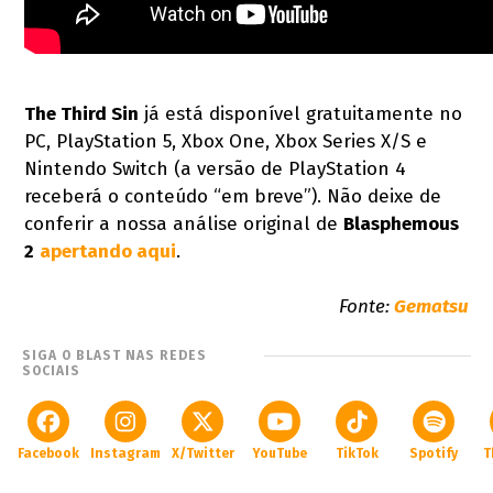
The Third Sin
já está disponível gratuitamente no
PC, PlayStation 5, Xbox One, Xbox Series X/S e
Nintendo Switch (a versão de PlayStation 4
receberá o conteúdo “em breve”). Não deixe de
conferir a nossa análise original de
Blasphemous
2
apertando aqui
.
Fonte:
Gematsu
SIGA O BLAST NAS REDES
SOCIAIS
Facebook
Instagram
X/Twitter
YouTube
TikTok
Spotify
T