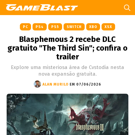
PC
PS4
PS5
SWITCH
XBO
XSX
Blasphemous 2 recebe DLC
gratuito "The Third Sin"; confira o
trailer
Explore uma misteriosa área de Cvstodia nesta
nova expansão gratuita.
ALAN MURILO
EM 07/06/2026