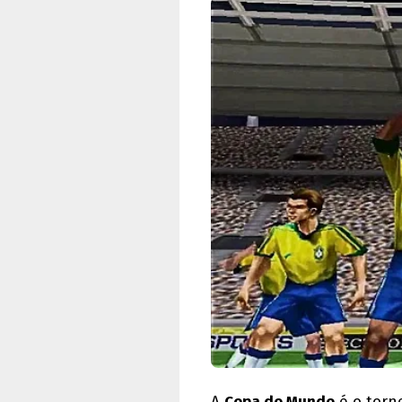
A
Copa do Mundo
é o torne