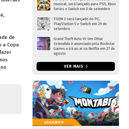
musical, será lançado para PS5, Xbox
Series e Switch em 3 de setembro
a,
TOEM 2 será lançado no PC,
PlayStation 5 e Switch em 29 de
setembro
dade de
Grand Theft Auto VI: Um Olhar
Estendido é anunciado pela Rockstar
o a Copa
Games e irá ao ar na Netflix em 27 de
fazer
agosto
amos
VER MAIS
 no
JOGAMOS