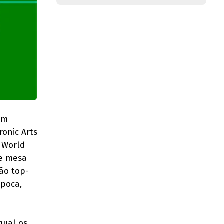
em
ronic Arts
: World
de mesa
ão top-
época,
qual os