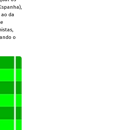
 Espanha),
 ao da
se
istas,
vando o