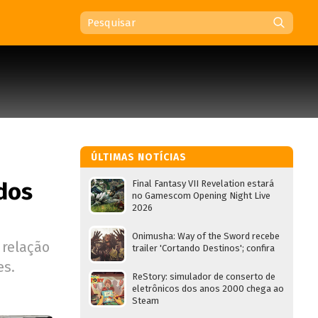
ÚLTIMAS NOTÍCIAS
dos
Final Fantasy VII Revelation estará
no Gamescom Opening Night Live
2026
Onimusha: Way of the Sword recebe
 relação
trailer 'Cortando Destinos'; confira
es.
ReStory: simulador de conserto de
eletrônicos dos anos 2000 chega ao
Steam