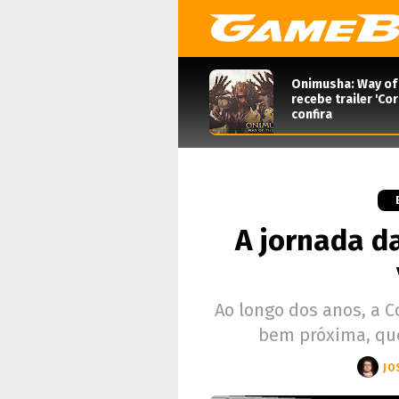
Onimusha: Way of
recebe trailer 'Co
confira
A jornada d
Ao longo dos anos, a 
bem próxima, qu
JO