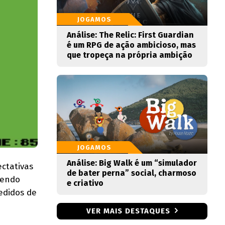
JOGAMOS
Análise: The Relic: First Guardian
é um RPG de ação ambicioso, mas
que tropeça na própria ambição
JOGAMOS
Análise: Big Walk é um “simulador
ctativas
de bater perna” social, charmoso
sendo
e criativo
edidos de
VER MAIS DESTAQUES