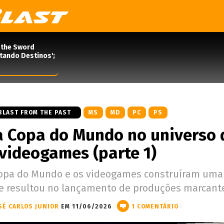
 the Sword
rtando Destinos';
BLAST FROM THE PAST
MS
MD
PC
PS
a Copa do Mundo no universo 
videogames (parte 1)
Copa do Mundo e os videogames construíram uma
e resultou no lançamento de produções marcant
SÉ CARLOS JUNIOR
EM 11/06/2026
1 COMENTÁRIO