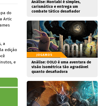
Análise: Montabi é simples,
carismático e entrega um
combate tático desafiador
opa do
a Artic
games
, a
la edição
JOGAMOS
ocê
inutos, e
Análise: OOLO é uma aventura de
visão isométrica tão agradável
quanto desafiadora