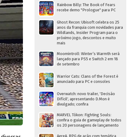
Rainbow Billy: The Book of Fears
recebe demo "Prologue" para PC
Ghost Recon: Ubisoft celebra os 25
anos da franquia com novidades para
Wildlands, Insider Program para o
próximo jogo, descontos e muito
mais
Moomintroll: Winter’s Warmth será
lançado para PS5 e Switch 2 em 18
de setembro
Warrior Cats: Clans of the Forest é
anunciado para PC e consoles
Overwatch: novo trailer, 'Decisão
Difícil', apresentando D.Mon é
divulgado; confira
MARVEL Tōkon: Fighting Souls:
confira o guia de gameplay de todos
os 20 personagens de lançamento
 diversas
AereA, RPG de ação com temática