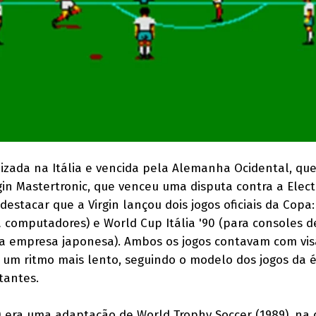
alizada na Itália e vencida pela Alemanha Ocidental, qu
rgin Mastertronic, que venceu uma disputa contra a Elect
 destacar que a Virgin lançou dois jogos oficiais da Copa
ra computadores) e World Cup Itália '90 (para consoles 
 a empresa japonesa). Ambos os jogos contavam com vis
m ritmo mais lento, seguindo o modelo dos jogos da 
tantes.
90 era uma adaptação de World Trophy Soccer (1989), na 