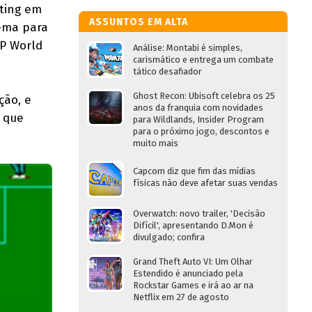
uting em
ASSUNTOS EM ALTA
lema para
IP World
Análise: Montabi é simples,
carismático e entrega um combate
tático desafiador
Ghost Recon: Ubisoft celebra os 25
ção, e
anos da franquia com novidades
 que
para Wildlands, Insider Program
para o próximo jogo, descontos e
muito mais
Capcom diz que fim das mídias
físicas não deve afetar suas vendas
Overwatch: novo trailer, 'Decisão
Difícil', apresentando D.Mon é
divulgado; confira
Grand Theft Auto VI: Um Olhar
Estendido é anunciado pela
Rockstar Games e irá ao ar na
Netflix em 27 de agosto