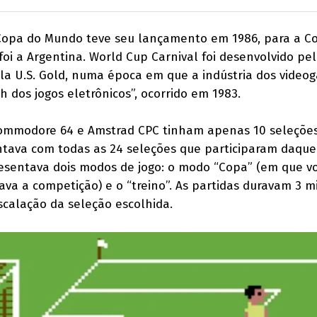
a Copa do Mundo teve seu lançamento em 1986, para a C
i a Argentina. World Cup Carnival foi desenvolvido pel
la U.S. Gold, numa época em que a indústria dos video
sh dos jogos eletrônicos”, ocorrido em 1983.
ommodore 64 e Amstrad CPC tinham apenas 10 seleções
ntava com todas as 24 seleções que participaram daque
resentava dois modos de jogo: o modo “Copa” (em que v
ava a competição) e o “treino”. As partidas duravam 3 m
calação da seleção escolhida.