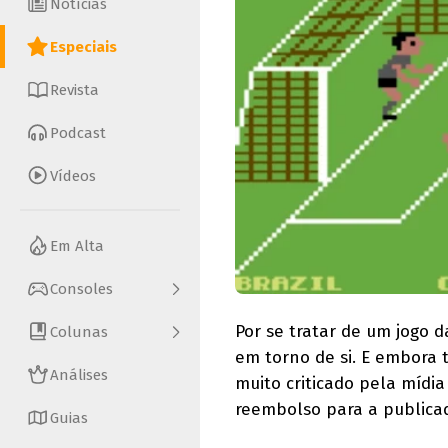
Notícias
Especiais
Revista
Podcast
Vídeos
Em Alta
Consoles
Por se tratar de um jogo 
Colunas
em torno de si. E embora
Análises
muito criticado pela mídi
reembolso para a publica
Guias