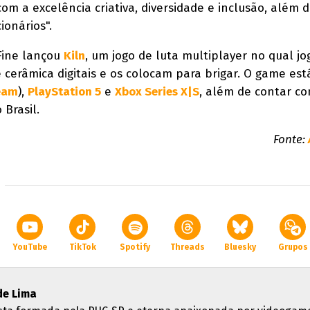
m a excelência criativa, diversidade e inclusão, além 
ionários".
Fine lançou
Kiln
, um jogo de luta multiplayer no qual j
 cerâmica digitais e os colocam para brigar. O game est
eam
),
PlayStation 5
e
Xbox Series X|S
, além de contar c
Brasil.
Fonte:
YouTube
TikTok
Spotify
Threads
Bluesky
Grupos
de Lima