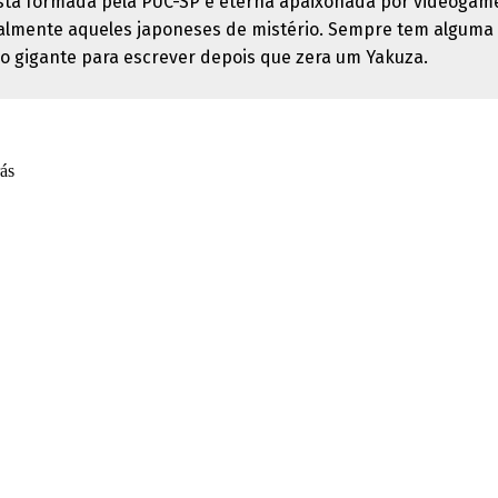
ista formada pela PUC-SP e eterna apaixonada por videogam
almente aqueles japoneses de mistério. Sempre tem alguma
o gigante para escrever depois que zera um Yakuza.