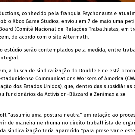
ductions, conhecido pela franquia Psychonauts e atual
sob o Xbox Game Studios, enviou em 7 de maio uma pet
Board (Comitê Nacional de Relações Trabalhistas, em t
lizem, de acordo com o site Aftermath.
do estúdio serão contemplados pela medida, entre trab
ntegral.
m, a busca de sindicalização do Double Fine está ocor
 estadunidense Communications Workers of America (CW
ção dos Estados Unidos), que, dentro das subsidiárias 
u funcionários da Activision-Blizzard e Zenimax a se
oft "assumiu uma postura neutra" em relação ao proce
rir de maneira nenhuma no direito trabalhista de orga
 da sindicalização teria aparecido "para preservar e est