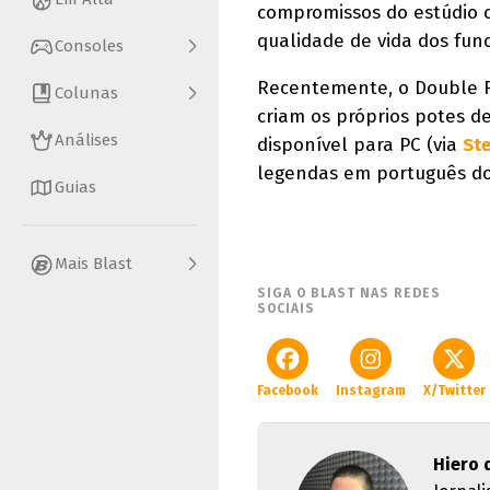
compromissos do estúdio co
qualidade de vida dos func
Consoles
Recentemente, o Double 
Colunas
criam os próprios potes de
Análises
disponível para PC (via
St
legendas em português do 
Guias
Mais Blast
SIGA O BLAST NAS REDES
SOCIAIS
Facebook
Instagram
X/Twitter
Hiero 