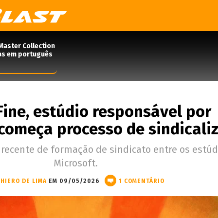
Master Collection
das em português
ine, estúdio responsável por
começa processo de sindicali
 recente de formação de sindicato entre os estúd
Microsoft.
HIERO DE LIMA
EM 09/05/2026
1 COMENTÁRIO