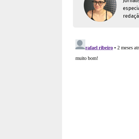
Jornal
especi
redaçã