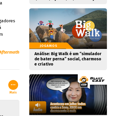
da
ogadores
á
om
JOGAMOS
Aftermath
Análise: Big Walk é um “simulador
de bater perna” social, charmoso
e criativo
Mais