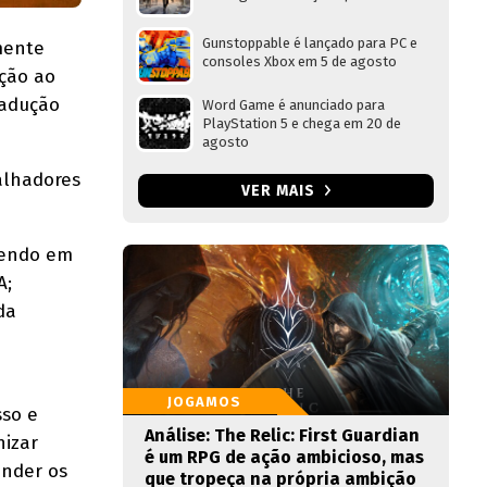
Gunstoppable é lançado para PC e
mente
consoles Xbox em 5 de agosto
ição ao
radução
Word Game é anunciado para
PlayStation 5 e chega em 20 de
agosto
alhadores
VER MAIS
rendo em
A;
da
JOGAMOS
sso e
Análise: The Relic: First Guardian
nizar
é um RPG de ação ambicioso, mas
ender os
que tropeça na própria ambição