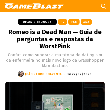
DICAS E TRUQUES
PC
PS5
XSX
Romeo is a Dead Man — Guia de
perguntas e respostas da
WorstPink
Confira como superar a maratona de dating sim
da enfermeira no mais novo jogo da Grasshopper
Manufacture.
JOÃO PEDRO BOAVENTURA
EM 22/02/2026