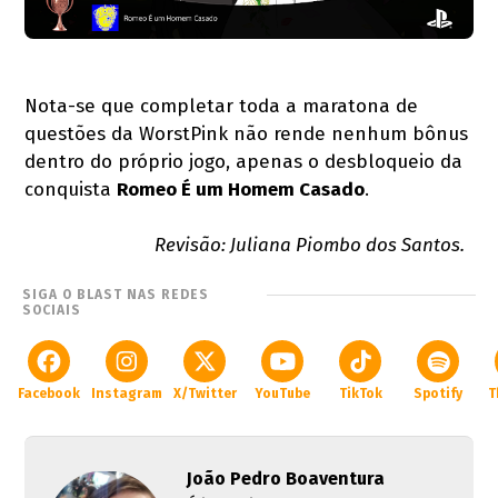
Nota-se que completar toda a maratona de
questões da WorstPink não rende nenhum bônus
dentro do próprio jogo, apenas o desbloqueio da
conquista
Romeo É um Homem Casado
.
Revisão: Juliana Piombo dos Santos.
SIGA O BLAST NAS REDES
SOCIAIS
Facebook
Instagram
X/Twitter
YouTube
TikTok
Spotify
T
João Pedro Boaventura