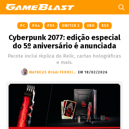
PC
PS4
PS5
SWITCH 2
XBO
XSX
Cyberpunk 2077: edição especial
do 5º aniversário é anunciada
Pacote inclui réplica do Relic, cartas holográficas
e mais.
MATHEUS BIGAI FERREIRA
EM 18/02/2026