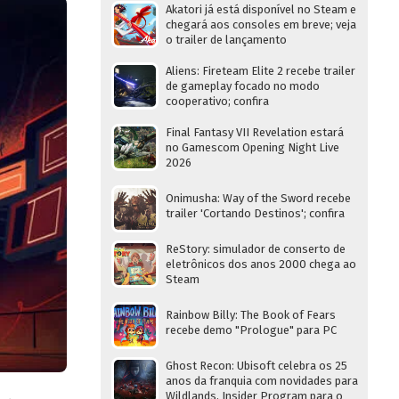
Akatori já está disponível no Steam e
chegará aos consoles em breve; veja
o trailer de lançamento
Aliens: Fireteam Elite 2 recebe trailer
de gameplay focado no modo
cooperativo; confira
Final Fantasy VII Revelation estará
no Gamescom Opening Night Live
2026
Onimusha: Way of the Sword recebe
trailer 'Cortando Destinos'; confira
ReStory: simulador de conserto de
eletrônicos dos anos 2000 chega ao
Steam
Rainbow Billy: The Book of Fears
recebe demo "Prologue" para PC
Ghost Recon: Ubisoft celebra os 25
anos da franquia com novidades para
Wildlands, Insider Program para o