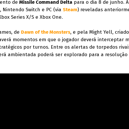
mento de
Missile Command Delta
para o dia 8 de junho. 
, Nintendo Switch e PC (via
Steam
) reveladas anteriorm
Xbox Series X/S e Xbox One.
Games, de
Dawn of the Monsters
, e pela Might Yell, criad
averá momentos em que o jogador deverá interceptar m
ratégicos por turnos. Entre os alertas de torpedos rivai
erá ambientada poderá ser explorado para a resolução