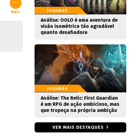
JOGAMOS
Mais
Análise: OOLO é uma aventura de
visão isométrica tão agradável
quanto desafiadora
JOGAMOS
Análise: The Relic: First Guardian
é um RPG de ação ambicioso, mas
que tropeça na própria ambição
VER MAIS DESTAQUES