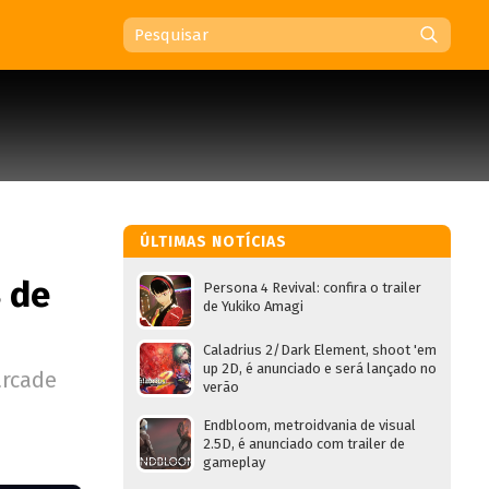
ÚLTIMAS NOTÍCIAS
 de
Persona 4 Revival: confira o trailer
de Yukiko Amagi
Caladrius 2/Dark Element, shoot 'em
up 2D, é anunciado e será lançado no
arcade
verão
Endbloom, metroidvania de visual
2.5D, é anunciado com trailer de
gameplay