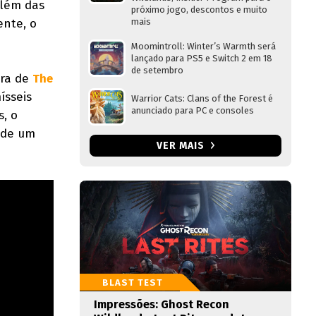
Além das
próximo jogo, descontos e muito
ente, o
mais
Moomintroll: Winter’s Warmth será
lançado para PS5 e Switch 2 em 18
de setembro
ora de
The
ísseis
Warrior Cats: Clans of the Forest é
anunciado para PC e consoles
s, o
 de um
VER MAIS
BLAST TEST
Impressões: Ghost Recon