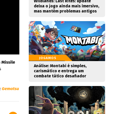
Wildlands: Last Rites: update
deixa o jogo ainda mais imersivo,
mas mantém problemas antigos
JOGAMOS
m
Missile
Análise: Montabi é simples,
s
carismático e entrega um
combate tático desafiador
:
Gematsu