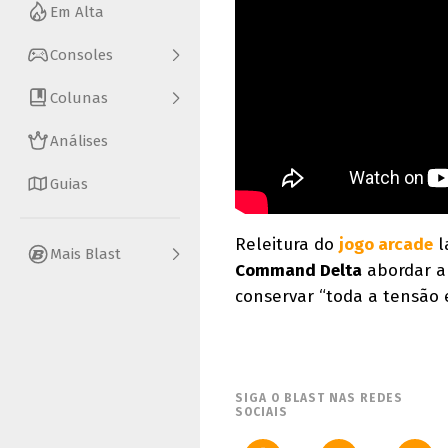
Em Alta
Consoles
Colunas
Análises
Guias
Releitura do
jogo arcade
l
Mais Blast
Command Delta
abordar a
conservar “toda a tensão 
SIGA O BLAST NAS REDES
SOCIAIS