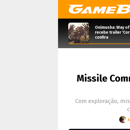
Onimusha: Way of
recebe trailer 'Co
confira
Missile Com
Com exploração, mist
c
A