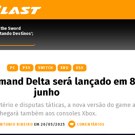
 the Sword
rtando Destinos';
PC
PS5
SWITCH
XBO
XSX
mand Delta será lançado em 8
junho
ério e disputas táticas, a nova versão do game 
hegará também aos consoles Xbox.
NTONIO RIBEIRO
EM 20/05/2025
COMENTÁRIOS