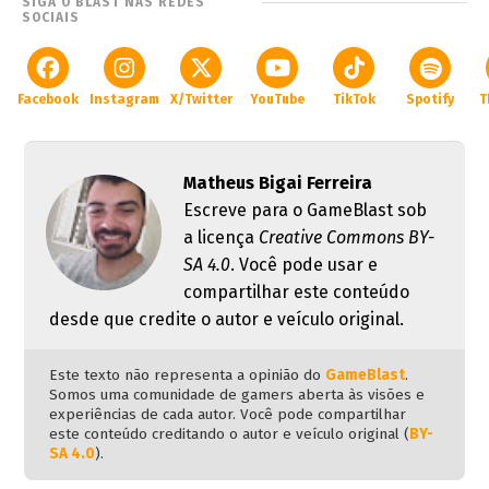
SIGA O BLAST NAS REDES
SOCIAIS
Facebook
Instagram
X/Twitter
YouTube
TikTok
Spotify
T
Matheus Bigai Ferreira
Escreve para o GameBlast sob
a licença
Creative Commons BY-
SA 4.0
. Você pode usar e
compartilhar este conteúdo
desde que credite o autor e veículo original.
Este texto não representa a opinião do
GameBlast
.
Somos uma comunidade de gamers aberta às visões e
experiências de cada autor. Você pode compartilhar
este conteúdo creditando o autor e veículo original (
BY-
SA 4.0
).