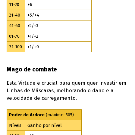
11-20
+6
21-40
+5/+4
41-60
+2/+3
61-70
+1/+2
71-100
+1/+0
Mago de combate
Esta Virtude é crucial para quem quer investir em
Linhas de Máscaras, melhorando o dano e a
velocidade de carregamento.
Poder de Ardore
(máximo: 505)
Níveis
Ganho por nível