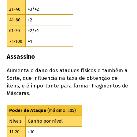
21-40
+3/+2
41-60
+2
61-70
+2/+1
71-100
+1
Assassino
Aumenta o dano dos ataques físicos e também a
Sorte, que influencia na taxa de obtenção de
itens, e é importante para farmar Fragmentos de
Máscaras.
Poder de Ataque
(máximo: 505)
Níveis
Ganho por nível
11-20
+10