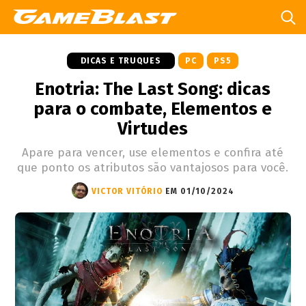
DICAS E TRUQUES
PC
PS5
Enotria: The Last Song: dicas
para o combate, Elementos e
Virtudes
Apare para vencer, use elementos e confira até
que ponto os atributos são vantajosos para você.
VICTOR VITÓRIO
EM 01/10/2024