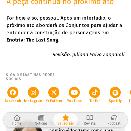
A peça continua no próximo ato
Por hoje é só, pessoal. Após um interlúdio, o
próximo ato abordará os Conjuntos para ajudar a
entender a construção de personagens em
Enotria: The Last Song
.
Revisão: Juliana Paiva Zapparoli
SIGA O BLAST NAS REDES
SOCIAIS
Facebook
Instagram
X/Twitter
YouTube
TikTok
Spotify
T
Victor Vitório
Home
Notícias
Especiais
Revista
Podcast
Admiro videogame como uma