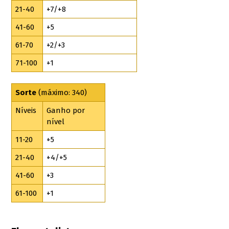
21-40
+7/+8
41-60
+5
61-70
+2/+3
71-100
+1
Sorte
(máximo:
340)
Níveis
Ganho por
nível
11-20
+5
21-40
+4/+5
41-60
+3
61-100
+1