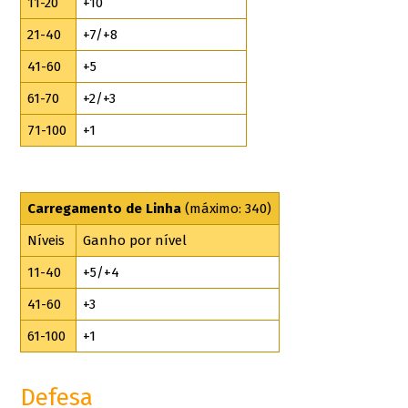
11-20
+10
21-40
+7/+8
41-60
+5
61-70
+2/+3
71-100
+1
Carregamento de Linha
(máximo: 340)
Níveis
Ganho por nível
11-40
+5/+4
41-60
+3
61-100
+1
Defesa