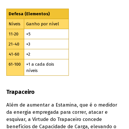
Defesa (Elementos)
Níveis
Ganho por nível
11-20
+5
21-40
+3
41-60
+2
61-100
+1 a cada dois
níveis
Trapaceiro
Além de aumentar a Estamina, que é o medidor
da energia empregada para correr, atacar e
esquivar, a Virtude do Trapaceiro concede
benefícios de Capacidade de Carga, elevando o