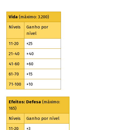
Vida
(máximo:
3.200)
Níveis
Ganho por
nível
11-20
+25
21-40
+40
41-60
+60
61-70
+15
71-100
+10
Efeitos: Defesa
(máximo:
165)
Níveis
Ganho por nível
11-20
+3