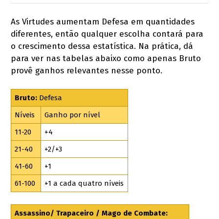
As Virtudes aumentam Defesa em quantidades
diferentes, então qualquer escolha contará para
o crescimento dessa estatística. Na prática, dá
para ver nas tabelas abaixo como apenas Bruto
provê ganhos relevantes nesse ponto.
Bruto:
Defesa
Níveis
Ganho por nível
11-20
+4
21-40
+2/+3
41-60
+1
61-100
+1 a cada quatro níveis
Assassino/ Trapaceiro / Mago de Combate: