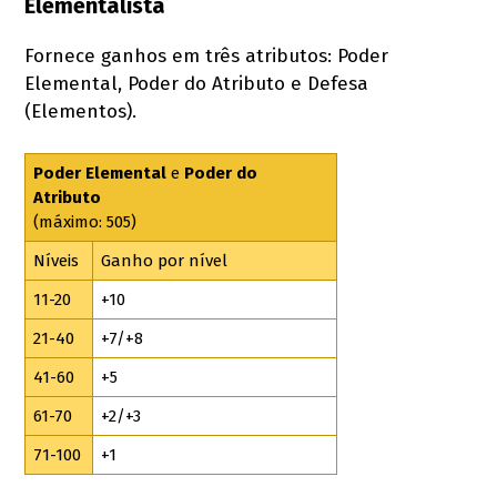
Elementalista
Fornece ganhos em três atributos: Poder
Elemental, Poder do Atributo e Defesa
(Elementos).
Poder Elemental
e
Poder do
Atributo
(máximo: 505)
Níveis
Ganho por nível
11-20
+10
21-40
+7/+8
41-60
+5
61-70
+2/+3
71-100
+1