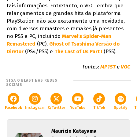
tais informações. Entretanto, o VGC lembra que
relançamentos de grandes hits da plataforma
PlayStation não são exatamente uma novidade,
com diversos remasters e remakes já presentes
no PS5 e PC, incluindo
Marvel's Spider-Man
Remastered
(PC),
Ghost of Tsushima Versão do
Diretor
(PS4/PS5) e
The Last of Us Part I
(PS5).
Fontes:
MP1ST
e
VGC
SIGA O BLAST NAS REDES
SOCIAIS
Facebook
Instagram
X/Twitter
YouTube
TikTok
Spotify
T
Maurício Katayama