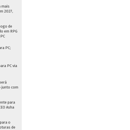
á mais
em 2027,
jogo de
ado em RPG
 PC
ara PC;
para PC via
berá
 junto com
s
ente para
 CEO Asha
para o
pturas de