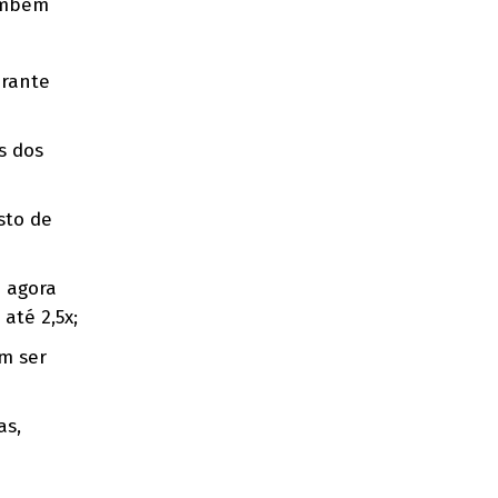
também
urante
s dos
sto de
 agora
até 2,5x;
m ser
as,