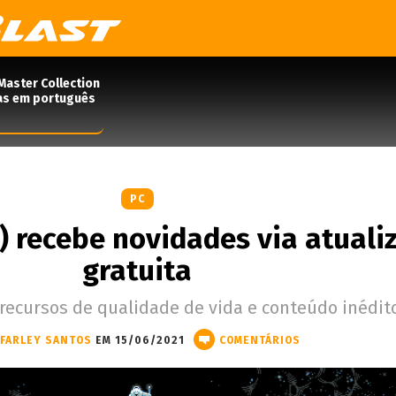
Master Collection
das em português
PC
) recebe novidades via atuali
gratuita
 recursos de qualidade de vida e conteúdo inédit
FARLEY SANTOS
EM 15/06/2021
COMENTÁRIOS