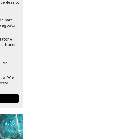
 de desejo;
do para
e agosto
lator é
 o trailer
a PC
ara PC e
gosto