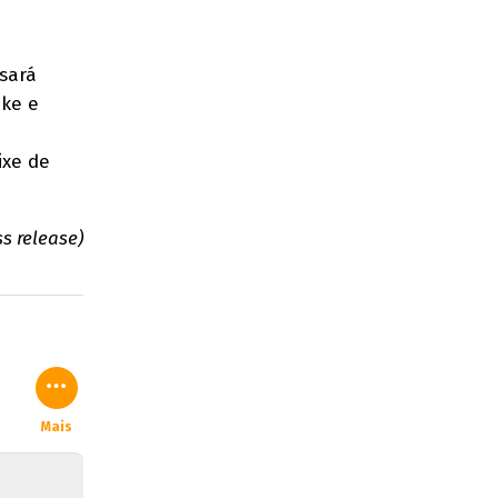
sará
ike e
ixe de
ss release)
Mais