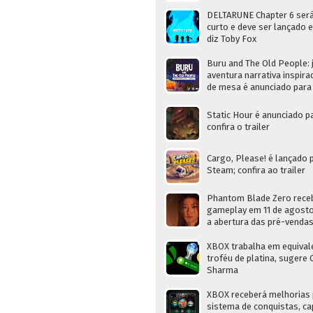
DELTARUNE Chapter 6 ser
curto e deve ser lançado 
diz Toby Fox
Buru and The Old People: 
aventura narrativa inspir
de mesa é anunciado para
Static Hour é anunciado p
confira o trailer
Cargo, Please! é lançado 
Steam; confira ao trailer
Phantom Blade Zero rece
gameplay em 11 de agosto
a abertura das pré-venda
XBOX trabalha em equival
troféu de platina, sugere
Sharma
XBOX receberá melhorias 
sistema de conquistas, ca