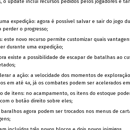
gs, o update inclui recursos pedidos pelos jogadores e 
ma expedição: agora é possível salvar e sair do jogo d
 perder o progresso;
: este novo recurso permite customizar quais vantagen
er durante uma expedição;
ora existe a possibilidade de escapar de batalhas ao cu
etados;
lerar a ação: a velocidade dos momentos de exploração
 em até 4x, já os combates podem ser acelerados em 
o de itens: no acampamento, os itens do estoque pode
com o botão direito sobre eles;
s baralhos agora podem ser trocados nos menus de cart
gens;
am incluídos três novos blocos e dois novos inimigos.