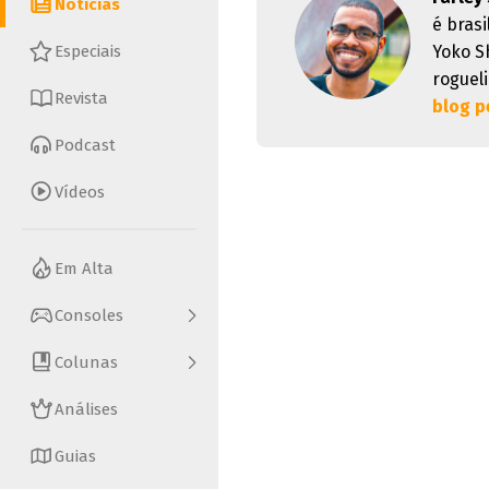
Notícias
é brasi
Especiais
Yoko S
rogueli
Revista
blog p
Podcast
Vídeos
Em Alta
Consoles
Colunas
Análises
Guias