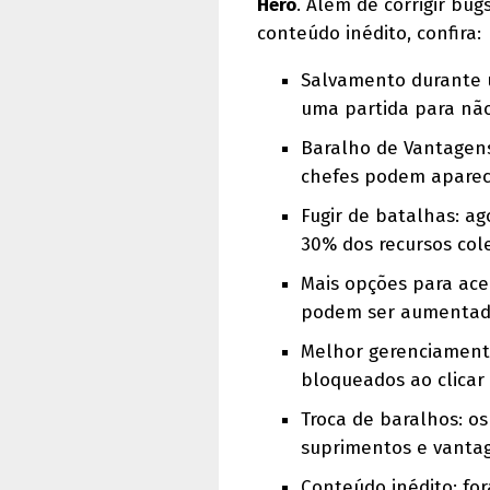
Hero
. Além de corrigir bu
conteúdo inédito, confira:
Salvamento durante u
uma partida para não
Baralho de Vantagens
chefes podem aparec
Fugir de batalhas: ag
30% dos recursos col
Mais opções para ace
podem ser aumentados
Melhor gerenciament
bloqueados ao clicar 
Troca de baralhos: o
suprimentos e vanta
Conteúdo inédito: for