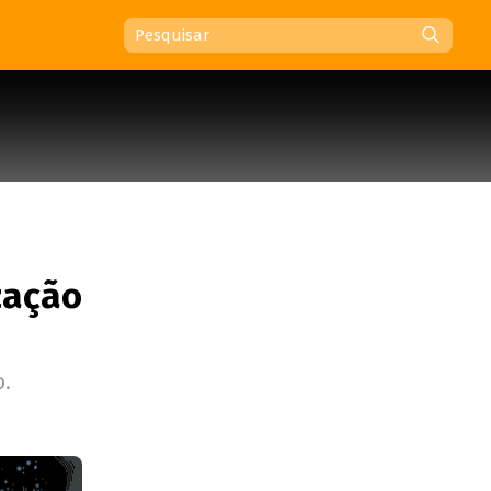
zação
o.