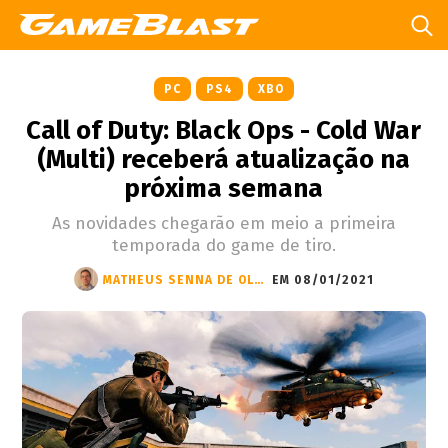
PC
PS4
XBO
Call of Duty: Black Ops - Cold War
(Multi) receberá atualização na
próxima semana
As novidades chegarão em meio a primeira
temporada do game de tiro.
MATHEUS SENNA DE OLIVEIRA
EM 08/01/2021