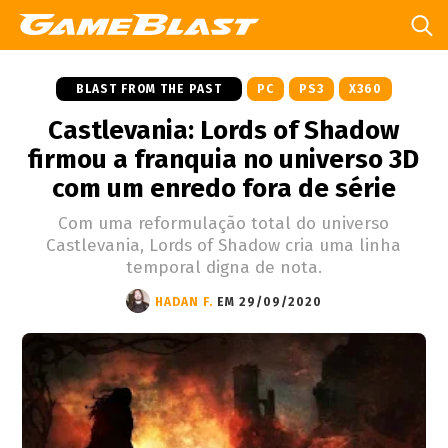
BLAST FROM THE PAST
PC
PS3
X360
Castlevania: Lords of Shadow
firmou a franquia no universo 3D
com um enredo fora de série
Com uma reformulação total do universo
Castlevania, Lords of Shadow cria uma linha
temporal digna de nota.
HADAN F.
EM 29/09/2020