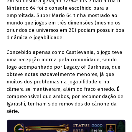
em 3D desde a geração 32/64-bits e não à toa o
Nintendo 64 foi o console escolhido para a
empreitada. Super Mario 64 tinha mostrado ao
mundo que jogos em três dimensões (mesmo os
oriundos de universos em 2D) podiam possuir boa
dinâmica e jogabilidade.
Concebido apenas como Castlevania, o jogo teve
uma recepção morna pela comunidade, sendo
logo acompanhado por Legacy of Darkness, que
obteve notas razoavelmente menores, já que
muitos dos problemas na jogabilidade e na
câmera se mantiveram, além do fraco enredo. É
compreensível que ambos, por recomendação de
Igarashi, tenham sido removidos do cânone da
série.