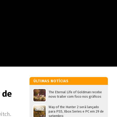
ÚLTIMAS NOTÍCIAS
r de
The Eternal Life of Goldman recebe
novo trailer com foco nos gráficos
Way of the Hunter 2 será lançado
para PS5, Xbox Series e PC em 29 de
itch.
setembro