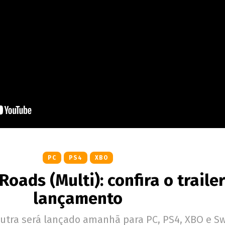
PC
PS4
XBO
Roads (Multi): confira o traile
lançamento
utra será lançado amanhã para PC, PS4, XBO e Sw