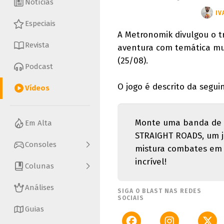
Notícias
IV
Especiais
A Metronomik divulgou o 
Revista
aventura com temática mus
(25/08).
Podcast
O jogo é descrito da segui
Vídeos
Monte uma banda de r
Em Alta
STRAIGHT ROADS, um j
Consoles
mistura combates em 
incrível!
Colunas
Análises
SIGA O BLAST NAS REDES
SOCIAIS
Guias