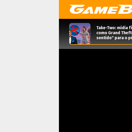
Take-Two: mídia f
como Grand Theft 
sentido" para o pú