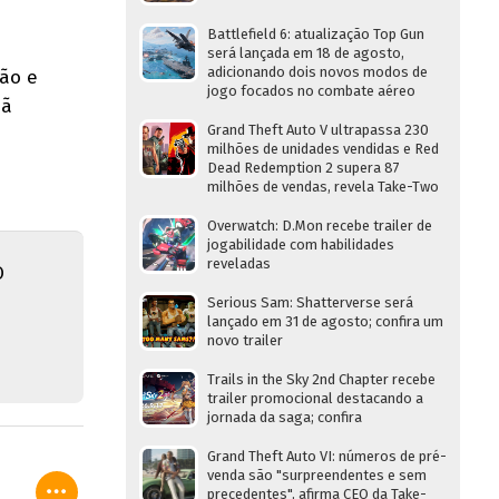
Battlefield 6: atualização Top Gun
será lançada em 18 de agosto,
adicionando dois novos modos de
ção e
jogo focados no combate aéreo
hã
Grand Theft Auto V ultrapassa 230
milhões de unidades vendidas e Red
Dead Redemption 2 supera 87
milhões de vendas, revela Take-Two
Overwatch: D.Mon recebe trailer de
jogabilidade com habilidades
reveladas
O
Serious Sam: Shatterverse será
lançado em 31 de agosto; confira um
novo trailer
Trails in the Sky 2nd Chapter recebe
trailer promocional destacando a
jornada da saga; confira
Grand Theft Auto VI: números de pré-
venda são "surpreendentes e sem
precedentes", afirma CEO da Take-