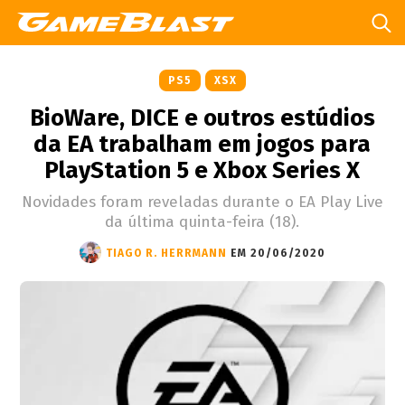
PS5
XSX
BioWare, DICE e outros estúdios
da EA trabalham em jogos para
PlayStation 5 e Xbox Series X
Novidades foram reveladas durante o EA Play Live
da última quinta-feira (18).
TIAGO R. HERRMANN
EM 20/06/2020