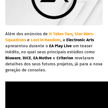
Além dos anúncios de
It Takes Two
,
Star Wars:
Squadrons
e
Lost in Random
, a
Electronic Arts
apresentou durante o
EA Play Live
um teaser
inédito, no qual seus principais estúdios como
Bioware
,
DICE
,
EA Motive
e
Criterion
revelaram
detalhes dos seus futuros projetos, já para a nova
geração de consoles.