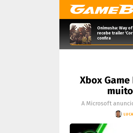
Onimusha: Way of
recebe trailer 'Co
confira
Xbox Game P
muito
A Microsoft anunci
LUCA