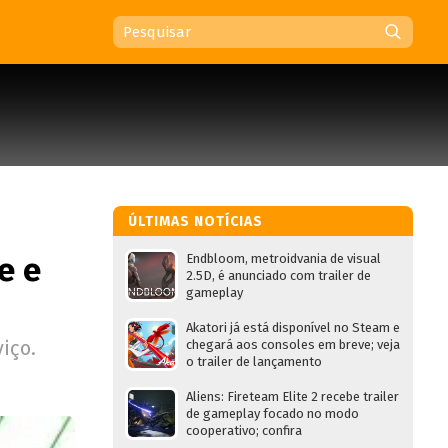
ÚLTIMAS NOTÍCIAS
e e
Endbloom, metroidvania de visual
2.5D, é anunciado com trailer de
gameplay
Akatori já está disponível no Steam e
iço.
chegará aos consoles em breve; veja
o trailer de lançamento
Aliens: Fireteam Elite 2 recebe trailer
de gameplay focado no modo
cooperativo; confira