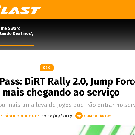
 the Sword
rtando Destinos';
XBO
ass: DiRT Rally 2.0, Jump Forc
 mais chegando ao serviço
ou mais uma leva de jogos que irão entrar no serv
S FÁBIO RODRIGUES
EM 18/09/2019
COMENTÁRIOS