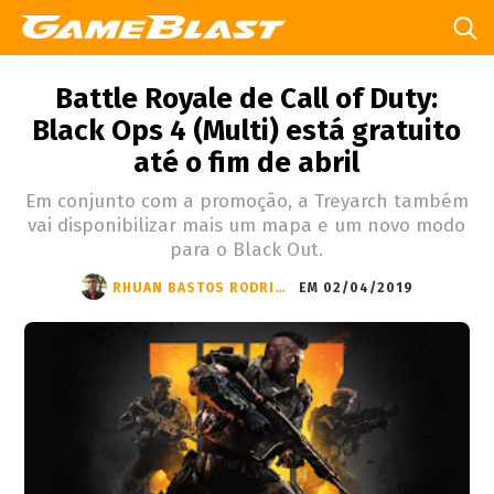
Battle Royale de Call of Duty:
Black Ops 4 (Multi) está gratuito
até o fim de abril
Em conjunto com a promoção, a Treyarch também
vai disponibilizar mais um mapa e um novo modo
para o Black Out.
RHUAN BASTOS RODRIGUES
EM 02/04/2019