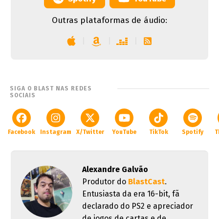
Outras plataformas de áudio:
|
|
|
SIGA O BLAST NAS REDES
SOCIAIS
Facebook
Instagram
X/Twitter
YouTube
TikTok
Spotify
T
Alexandre Galvão
Produtor do
BlastCast
.
Entusiasta da era 16-bit, fã
declarado do PS2 e apreciador
de jogos de cartas e de