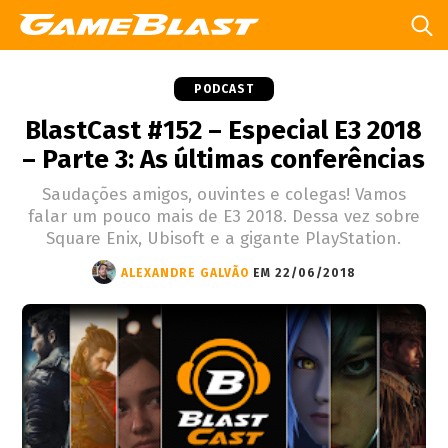
PODCAST
BlastCast #152 – Especial E3 2018
– Parte 3: As últimas conferências
Saudações amigos, ouvintes e colegas! Vamos
falar um pouco mais de E3 2018. Dessa vez sobre
Square Enix, Ubisoft e a gigante PlayStation.
ALEXANDRE GALVÃO
EM 22/06/2018