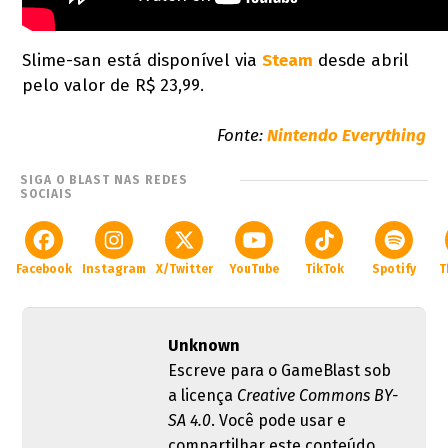
Slime-san está disponível via
Steam
desde abril
pelo valor de R$ 23,99.
Fonte:
Nintendo Everything
SIGA O BLAST NAS REDES
SOCIAIS
Facebook
Instagram
X/Twitter
YouTube
TikTok
Spotify
T
Unknown
Escreve para o GameBlast sob
a licença
Creative Commons BY-
SA 4.0
. Você pode usar e
compartilhar este conteúdo