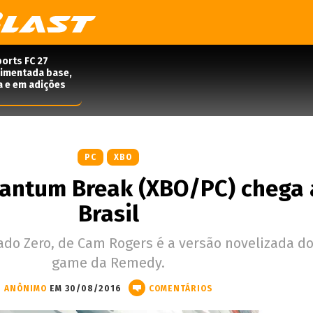
orts FC 27
rimentada base,
a e em adições
PC
XBO
uantum Break (XBO/PC) chega
Brasil
do Zero, de Cam Rogers é a versão novelizada d
game da Remedy.
ANÔNIMO
EM 30/08/2016
COMENTÁRIOS