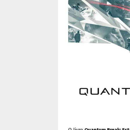
O livro
Quantum Break: Est