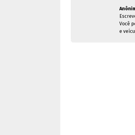
Anôni
Escrev
Você p
e veícu