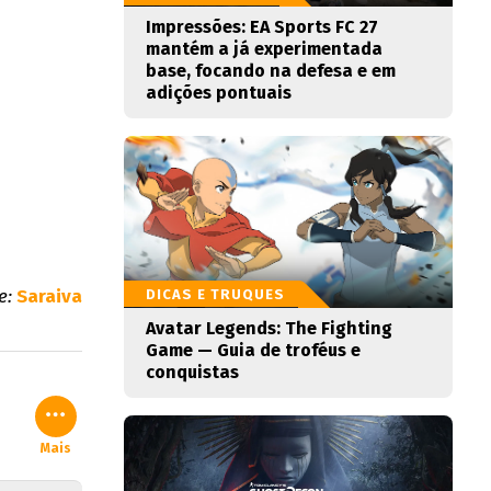
Impressões: EA Sports FC 27
mantém a já experimentada
base, focando na defesa e em
adições pontuais
e:
Saraiva
DICAS E TRUQUES
Avatar Legends: The Fighting
Game — Guia de troféus e
conquistas
Mais