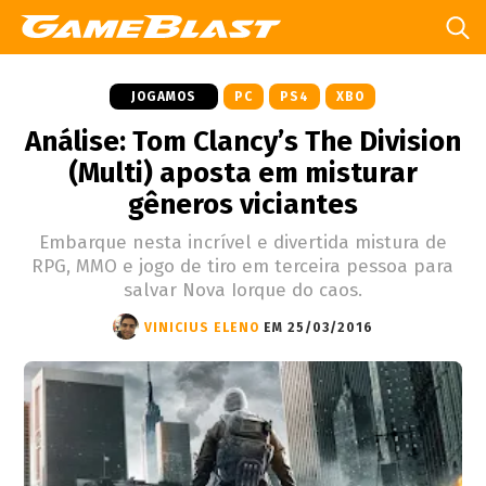
JOGAMOS
PC
PS4
XBO
Análise: Tom Clancy’s The Division
(Multi) aposta em misturar
gêneros viciantes
Embarque nesta incrível e divertida mistura de
RPG, MMO e jogo de tiro em terceira pessoa para
salvar Nova Iorque do caos.
VINICIUS ELENO
EM 25/03/2016