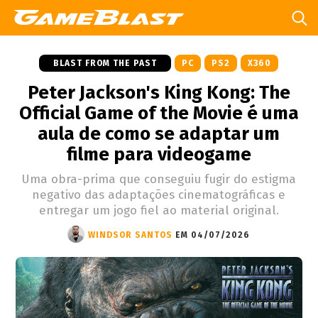
BLAST FROM THE PAST
PC
PS2
X360
Peter Jackson's King Kong: The
Official Game of the Movie é uma
aula de como se adaptar um
filme para videogame
Uma obra-prima que conseguiu fugir do estigma
negativo das adaptações cinematográficas e
entregar um jogo fiel ao material original.
WINDSOR SANTOS
EM 04/07/2026