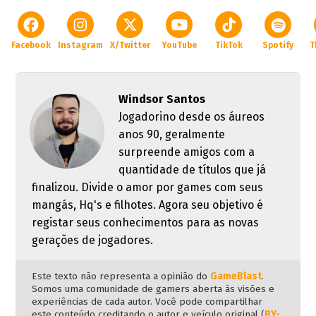
Facebook
Instagram
X/Twitter
YouTube
TikTok
Spotify
T
Windsor Santos
Jogadorino desde os áureos
anos 90, geralmente
surpreende amigos com a
quantidade de títulos que já
finalizou. Divide o amor por games com seus
mangás, Hq's e filhotes. Agora seu objetivo é
registar seus conhecimentos para as novas
gerações de jogadores.
Este texto não representa a opinião do
GameBlast
.
Somos uma comunidade de gamers aberta às visões e
experiências de cada autor. Você pode compartilhar
este conteúdo creditando o autor e veículo original (
BY-