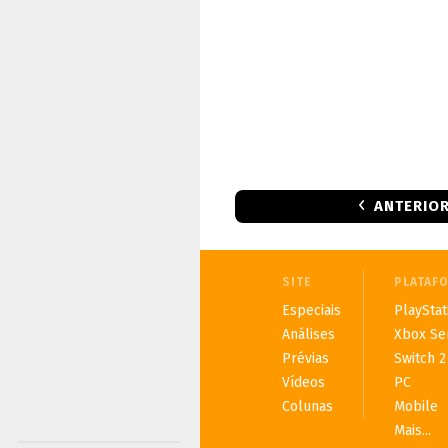
ANTERIO
SITE
PLATAF
Especiais
PlayStat
Análises
Xbox Se
Prévias
Switch 2
Vídeos
PC
Colunas
Mobile
Mais...