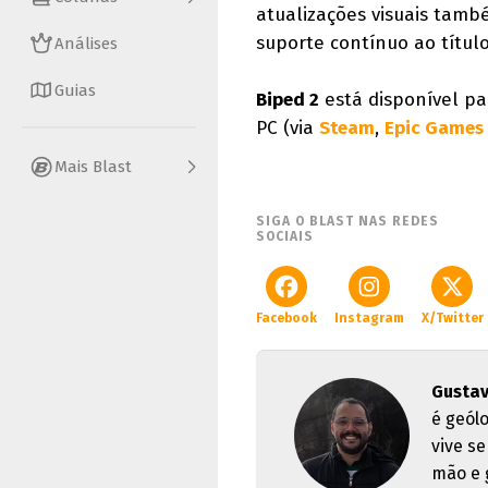
atualizações visuais tamb
suporte contínuo ao título
Análises
Guias
Biped 2
está disponível par
PC (via
Steam
,
Epic Games 
Mais Blast
SIGA O BLAST NAS REDES
SOCIAIS
Facebook
Instagram
X/Twitter
Gusta
é geól
vive s
mão e 