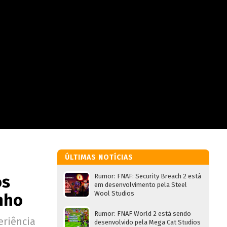
ÚLTIMAS NOTÍCIAS
os
Rumor: FNAF: Security Breach 2 está
em desenvolvimento pela Steel
Wool Studios
nho
Rumor: FNAF World 2 está sendo
eriência
desenvolvido pela Mega Cat Studios