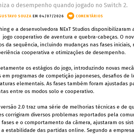
miza o desempenho quando jogado no Switch 2.
GUSTAVO SOUZA
EM 04/07/2026
COMENTÁRIOS
hing e a desenvolvedora NExT Studios disponibilizaram 
,
jogo cooperativo de aventura e quebra-cabeças. O no
s da sequência, incluindo mudanças nas fases iniciais,
periência cooperativa e otimizações de desempenho.
letamente os estágios do jogo, introduzindo novas mecâ
 em programas de competição japoneses, desafios de l
iaturas elementais. As fases também foram ajustadas p
ntas entre os modos solo e cooperativo.
versão 2.0 traz uma série de melhorias técnicas e de q
es corrigiram diversos problemas reportados pela comu
s fases e o comportamento da câmera, ajustaram os sis
a estabilidade das partidas online. Segundo a empresa