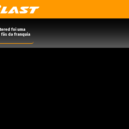
tered foi uma
 fãs da franquia