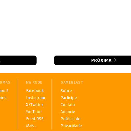
R
PRÓXIMA
ORMAS
NA REDE
GAMEBLAST
ion 5
Facebook
Sobre
ries
Instagram
Participe
X/Twitter
Contato
YouTube
Anuncie
Feed RSS
Política de
Mais...
Privacidade