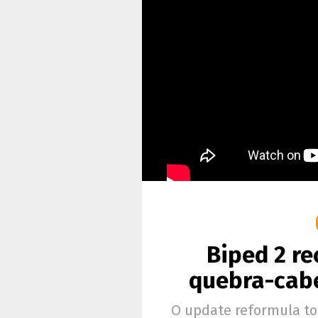
Biped 2 re
quebra-cab
O update reformula tod