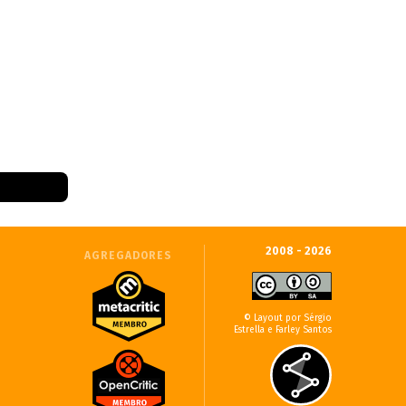
2008 - 2026
AGREGADORES
© Layout por Sérgio
Estrella e Farley Santos