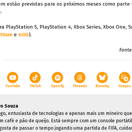
ém estão previstas para os próximos meses como parte
.
a PlayStation 5, PlayStation 4, Xbox Series, Xbox One, S
Store
e
GOG
).
Fonte
YouTube
TikTok
Spotify
Threads
Bluesky
Grupos
vo Souza
ogo, entusiasta de tecnologias e apenas mais um mineiro qu
em café e pão de queijo. Está sempre com um console portáti
gosta de passar o tempo jogando uma partida de FIFA, cuid