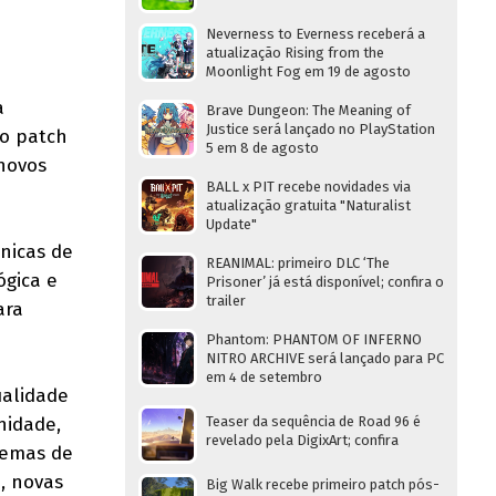
Neverness to Everness receberá a
atualização Rising from the
Moonlight Fog em 19 de agosto
a
Brave Dungeon: The Meaning of
Justice será lançado no PlayStation
vo patch
5 em 8 de agosto
 novos
BALL x PIT recebe novidades via
atualização gratuita "Naturalist
Update"
nicas de
REANIMAL: primeiro DLC ‘The
ógica e
Prisoner’ já está disponível; confira o
trailer
ara
Phantom: PHANTOM OF INFERNO
NITRO ARCHIVE será lançado para PC
em 4 de setembro
ualidade
nidade,
Teaser da sequência de Road 96 é
revelado pela DigixArt; confira
temas de
, novas
Big Walk recebe primeiro patch pós-