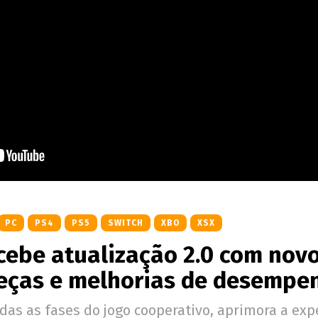
PC
PS4
PS5
SWITCH
XBO
XSX
cebe atualização 2.0 com nov
eças e melhorias de desempe
as as fases do jogo cooperativo, aprimora a exp