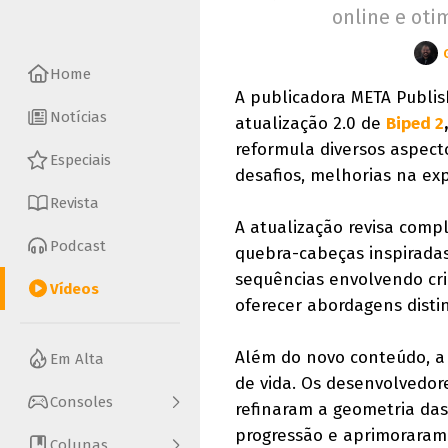
online e oti
Home
A publicadora META Publis
Notícias
atualização 2.0 de
Biped 2
reformula diversos aspecto
Especiais
desafios, melhorias na ex
Revista
A atualização revisa comp
Podcast
quebra-cabeças inspiradas
sequências envolvendo cr
Vídeos
oferecer abordagens disti
Além do novo conteúdo, a 
Em Alta
de vida. Os desenvolvedor
Consoles
refinaram a geometria da
progressão e aprimoraram 
Colunas