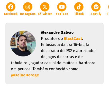
Facebook
Instagram
X/Twitter
YouTube
TikTok
Spotify
T
Alexandre Galvão
Produtor do
BlastCast
.
Entusiasta da era 16-bit, fã
declarado do PS2 e apreciador
de jogos de cartas e de
tabuleiro. Jogador casual de muitos e hardcore
em poucos. Também conhecido como
@XelaoHerege