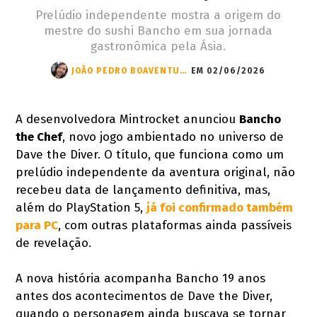
Prelúdio independente mostra a origem do
mestre do sushi Bancho em sua jornada
gastronômica pela Ásia.
JOÃO PEDRO BOAVENTURA
EM 02/06/2026
A desenvolvedora Mintrocket anunciou
Bancho
the Chef
, novo jogo ambientado no universo de
Dave the Diver. O título, que funciona como um
prelúdio independente da aventura original, não
recebeu data de lançamento definitiva, mas,
além do PlayStation 5,
já foi confirmado também
para PC
, com outras plataformas ainda passíveis
de revelação.
A nova história acompanha Bancho 19 anos
antes dos acontecimentos de Dave the Diver,
quando o personagem ainda buscava se tornar