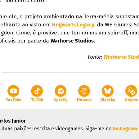
o "momento certo".
bre ele, o projeto ambientado na Terra-média suposta
elhante ao visto em
Hogwarts Legacy
, da WB Games. S
ingdom Come, é provável que tenhamos um spin-off, ma
ficiais por parte da
Warhorse Studios
.
Fonte:
Warhorse Studi
YouTube
TikTok
Spotify
Threads
Bluesky
Grupos
arlos Junior
 duas paixões: escrita e videogames. Siga-me no
Instagram
.