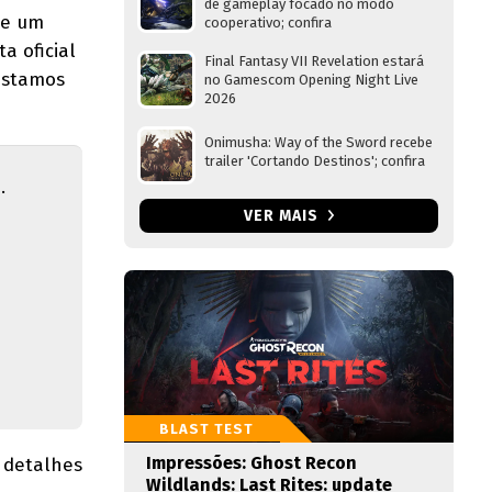
de gameplay focado no modo
de um
cooperativo; confira
 oficial
Final Fantasy VII Revelation estará
 estamos
no Gamescom Opening Night Live
2026
Onimusha: Way of the Sword recebe
trailer 'Cortando Destinos'; confira
.
VER MAIS
BLAST TEST
Impressões: Ghost Recon
 detalhes
Wildlands: Last Rites: update