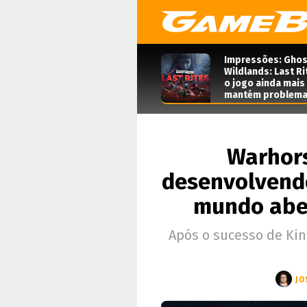
Impressões: Ghos
Wildlands: Last Ri
o jogo ainda mais
mantém problema
Warhors
desenvolvend
mundo abe
Após o sucesso de Kin
JO