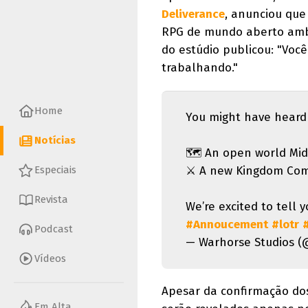
Deliverance
, anunciou que
RPG de mundo aberto ambi
do estúdio publicou: "Voc
trabalhando."
Home
You might have heard 
Notícias
🗺️ An open world Mi
⚔️ A new Kingdom Com
Especiais
Revista
We’re excited to tell 
#Annoucement
#lotr
Podcast
— Warhorse Studios 
Vídeos
Apesar da confirmação do
Em Alta