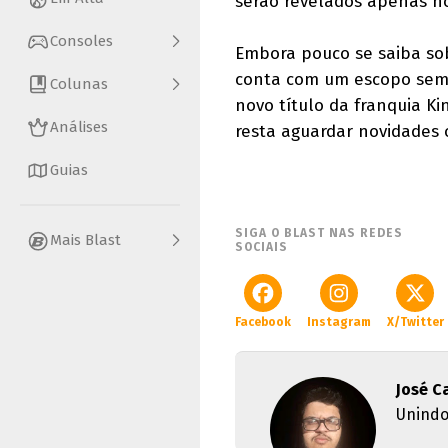
serão revelados apenas n
Consoles
Embora pouco se saiba so
conta com um escopo sem
Colunas
novo título da franquia K
Análises
resta aguardar novidades o
Guias
SIGA O BLAST NAS REDES
Mais Blast
SOCIAIS
Facebook
Instagram
X/Twitter
José C
Unindo