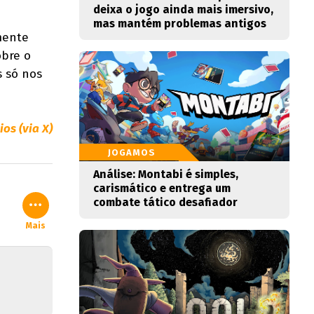
deixa o jogo ainda mais imersivo,
mas mantém problemas antigos
mente
obre o
s só nos
os (via X)
JOGAMOS
Análise: Montabi é simples,
carismático e entrega um
combate tático desafiador
Mais