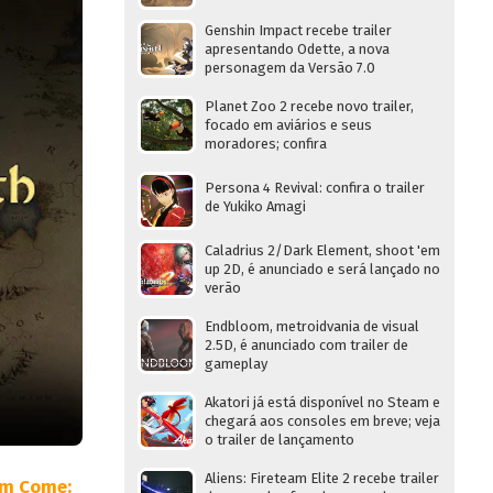
Genshin Impact recebe trailer
apresentando Odette, a nova
personagem da Versão 7.0
Planet Zoo 2 recebe novo trailer,
focado em aviários e seus
moradores; confira
Persona 4 Revival: confira o trailer
de Yukiko Amagi
Caladrius 2/Dark Element, shoot 'em
up 2D, é anunciado e será lançado no
verão
Endbloom, metroidvania de visual
2.5D, é anunciado com trailer de
gameplay
Akatori já está disponível no Steam e
chegará aos consoles em breve; veja
o trailer de lançamento
Aliens: Fireteam Elite 2 recebe trailer
m Come: