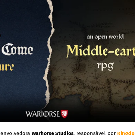
esenvolvedora
Warhorse Studios
, responsável por
Kingdo