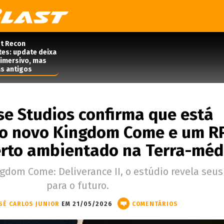
t Recon
tes: update deixa
 imersivo, mas
s antigos
e Studios confirma que está
o novo Kingdom Come e um R
rto ambientado na Terra-méd
gdom Come: Deliverance II, o estúdio revela seus
para o futuro.
SÉ CARLOS JUNIOR
EM 21/05/2026
COMENTÁRIOS