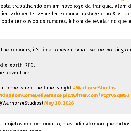
 está trabalhando em um novo jogo da franquia, além 
entado na Terra-média. Em uma postagem no X, a conta
ê pode ter ouvido os rumores, é hora de revelar no que
the rumours, it's time to reveal what we are working on
ddle-earth RPG.
e adventure.
you more when the time is right.
#WarhorseStudios
#KingdomComeDeliverance
pic.twitter.com/Pcgf9SqW52
(@WarhorseStudios)
May 20, 2026
s projetos em andamento, o estúdio afirmou que outros