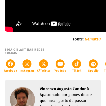
Fonte:
Gematsu
SIGA O BLAST NAS REDES
SOCIAIS
Facebook
Instagram
X/Twitter
YouTube
TikTok
Spotify
T
Vincenzo Augusto Zandoná
Apaixonado por games desde
que nasci, gosto de passar