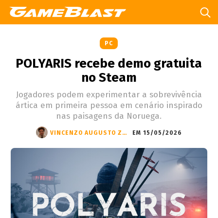
PC
POLYARIS recebe demo gratuita
no Steam
Jogadores podem experimentar a sobrevivência
ártica em primeira pessoa em cenário inspirado
nas paisagens da Noruega.
VINCENZO AUGUSTO ZANDONÁ
EM 15/05/2026