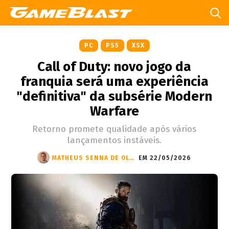
PC
PS5
XSX
Call of Duty: novo jogo da
franquia será uma experiência
"definitiva" da subsérie Modern
Warfare
Retorno promete qualidade após vários
lançamentos instáveis.
MATHEUS SENNA DE OLIVEIRA
EM 22/05/2026