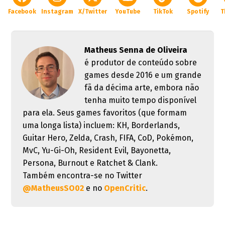
Facebook
Instagram
X/Twitter
YouTube
TikTok
Spotify
T
Matheus Senna de Oliveira
é produtor de conteúdo sobre
games desde 2016 e um grande
fã da décima arte, embora não
tenha muito tempo disponível
para ela. Seus games favoritos (que formam
uma longa lista) incluem: KH, Borderlands,
Guitar Hero, Zelda, Crash, FIFA, CoD, Pokémon,
MvC, Yu-Gi-Oh, Resident Evil, Bayonetta,
Persona, Burnout e Ratchet & Clank.
Também encontra-se no Twitter
@MatheusSO02
e no
OpenCritic
.