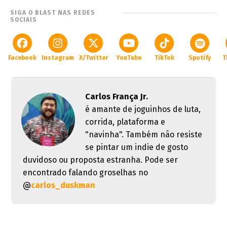
SIGA O BLAST NAS REDES
SOCIAIS
Facebook
Instagram
X/Twitter
YouTube
TikTok
Spotify
T
Carlos França Jr.
é amante de joguinhos de luta,
corrida, plataforma e
"navinha". Também não resiste
se pintar um indie de gosto
duvidoso ou proposta estranha. Pode ser
encontrado falando groselhas no
@
carlos_duskman