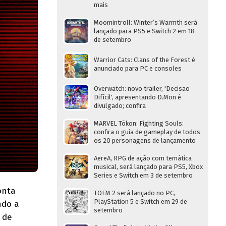
mais
Moomintroll: Winter’s Warmth será
lançado para PS5 e Switch 2 em 18
de setembro
Warrior Cats: Clans of the Forest é
anunciado para PC e consoles
Overwatch: novo trailer, 'Decisão
Difícil', apresentando D.Mon é
divulgado; confira
MARVEL Tōkon: Fighting Souls:
confira o guia de gameplay de todos
os 20 personagens de lançamento
AereA, RPG de ação com temática
musical, será lançado para PS5, Xbox
Series e Switch em 3 de setembro
onta
TOEM 2 será lançado no PC,
PlayStation 5 e Switch em 29 de
ndo a
setembro
 de