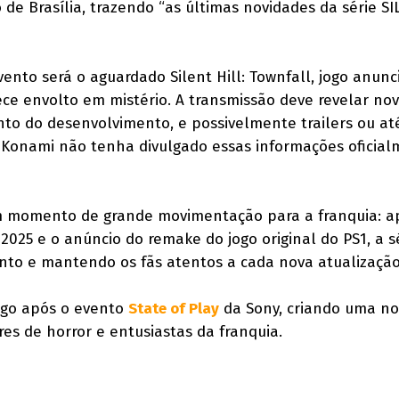
o de Brasília, trazendo “as últimas novidades da série S
vento será o aguardado Silent Hill: Townfall, jogo anun
e envolto em mistério. A transmissão deve revelar no
o do desenvolvimento, e possivelmente trailers ou at
Konami não tenha divulgado essas informações oficia
 momento de grande movimentação para a franquia: a
025 e o anúncio do remake do jogo original do PS1, a s
nto e mantendo os fãs atentos a cada nova atualização
ogo após o evento
State of Play
da Sony, criando uma no
es de horror e entusiastas da franquia.