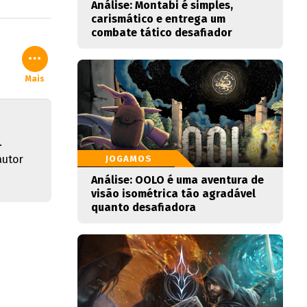
Análise: Montabi é simples,
carismático e entrega um
combate tático desafiador
Mais
.
autor
JOGAMOS
Análise: OOLO é uma aventura de
visão isométrica tão agradável
quanto desafiadora