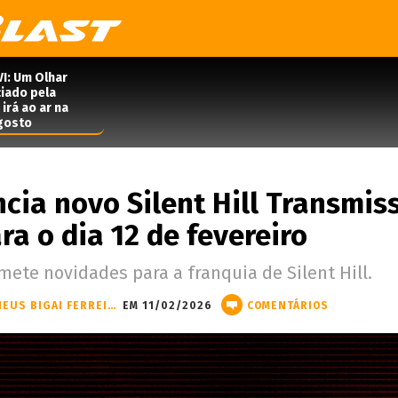
VI: Um Olhar
iado pela
irá ao ar na
agosto
ia novo Silent Hill Transmis
ra o dia 12 de fevereiro
ete novidades para a franquia de Silent Hill.
MATHEUS BIGAI FERREIRA
EM 11/02/2026
COMENTÁRIOS