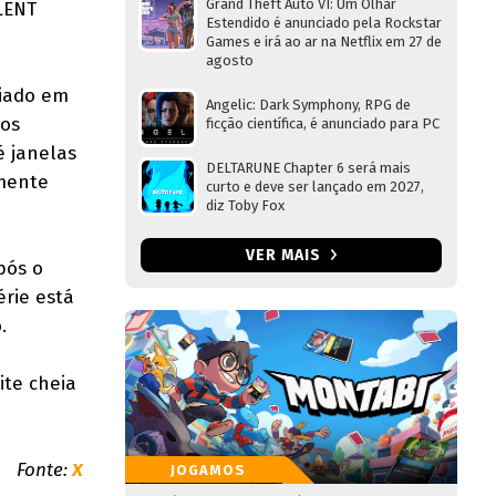
Grand Theft Auto VI: Um Olhar
ILENT
Estendido é anunciado pela Rockstar
Games e irá ao ar na Netflix em 27 de
agosto
ciado em
Angelic: Dark Symphony, RPG de
vos
ficção científica, é anunciado para PC
é janelas
DELTARUNE Chapter 6 será mais
lmente
curto e deve ser lançado em 2027,
diz Toby Fox
VER MAIS
pós o
érie está
.
ite cheia
Fonte:
X
JOGAMOS