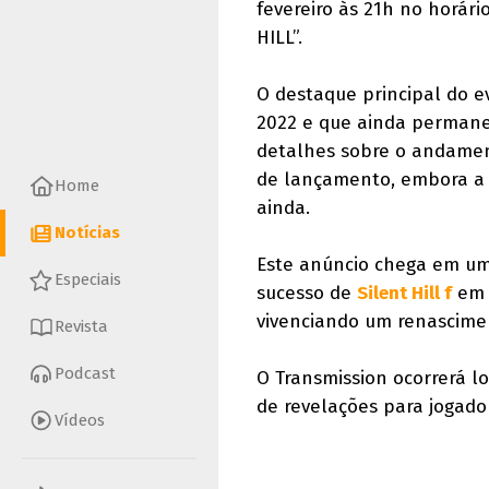
fevereiro às 21h no horári
HILL”.
O destaque principal do e
2022 e que ainda permanec
detalhes sobre o andament
de lançamento, embora a 
Home
ainda.
Notícias
Este anúncio chega em um
Especiais
sucesso de
Silent Hill f
em 2
vivenciando um renascime
Revista
Podcast
O Transmission ocorrerá l
de revelações para jogador
Vídeos