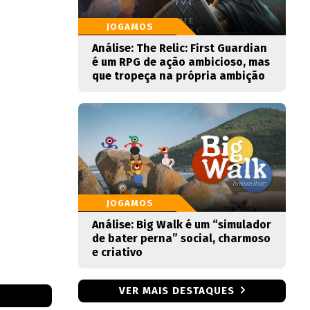
JOGAMOS
Análise: The Relic: First Guardian
é um RPG de ação ambicioso, mas
que tropeça na própria ambição
JOGAMOS
Análise: Big Walk é um “simulador
de bater perna” social, charmoso
e criativo
VER MAIS DESTAQUES