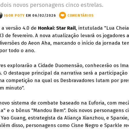
 dois novos personagens cinco estrelas.
IGOR POTY
EM 06/02/2026
COMENTÁRIOS
 a versão 4.0 de
Honkai: Star Rail
, intutulada "Lua Chei
13 de fevereiro. A nova atualização levará os jogadores 
diversões do Aeon Aha, marcando o início da jornada te
por todo o ano.
ores explorarão a Cidade Duomensão, conhecerão os Im
s. O destaque principal da narrativa será a participação
ma competição na qual os Desbravadores lutam por pres
um minuto".
o novo sistema de combate baseado na Euforia, com mec
ha" e o bônus "Mandou Bem". Dois novos personagens c
 Yao Guang, estrategista da Aliança Xianzhou, e Sparxie
Além disso, personagens como Cisne Negro e Sparkle r