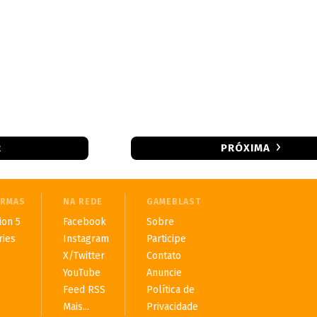
R
PRÓXIMA
ORMAS
NA REDE
GAMEBLAST
ion 5
Facebook
Sobre
ries
Instagram
Participe
X/Twitter
Contato
YouTube
Anuncie
Feed RSS
Política de
Mais...
Privacidade