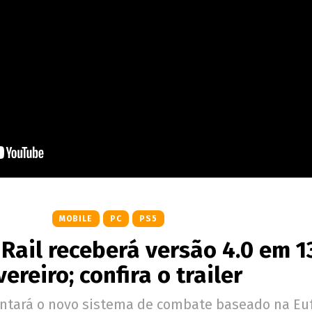
MOBILE
PC
PS5
 Rail receberá versão 4.0 em 1
vereiro; confira o trailer
ntará o novo sistema de combate baseado na Euf