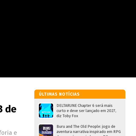
ÚLTIMAS NOTÍCIAS
3 de
DELTARUNE Chapter 6 será mais
curto e deve ser lançado em 2027,
diz Toby Fox
Buru and The Old People: jogo de
oria e
aventura narrativa inspirado em RPG