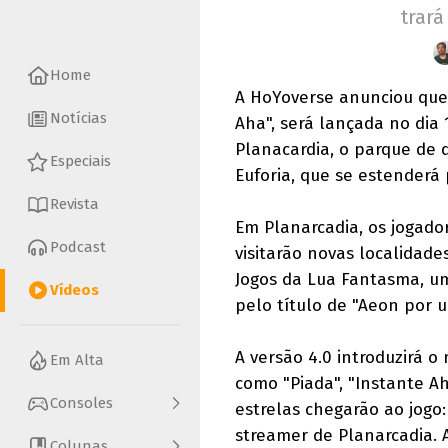
trará
Home
A HoYoverse anunciou que
Notícias
Aha", será lançada no dia 
Planacardia, o parque de 
Especiais
Euforia, que se estenderá 
Revista
Em Planarcadia, os jogad
Podcast
visitarão novas localidade
Jogos da Lua Fantasma, u
Vídeos
pelo título de "Aeon por 
A versão 4.0 introduzirá 
Em Alta
como "Piada", "Instante A
Consoles
estrelas chegarão ao jogo:
streamer de Planarcadia. 
Colunas