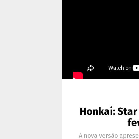
Honkai: Star
fe
A nova versão aprese