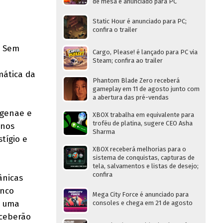
de mesa é anunciado para PC
Static Hour é anunciado para PC;
confira o trailer
a Sem
Cargo, Please! é lançado para PC via
a
Steam; confira ao trailer
mática da
Phantom Blade Zero receberá
gameplay em 11 de agosto junto com
a abertura das pré-vendas
agenae e
XBOX trabalha em equivalente para
troféu de platina, sugere CEO Asha
 nos
Sharma
tígio e
XBOX receberá melhorias para o
sistema de conquistas, capturas de
tela, salvamentos e listas de desejo;
confira
ânicas
inco
Mega City Force é anunciado para
, uma
consoles e chega em 21 de agosto
eceberão