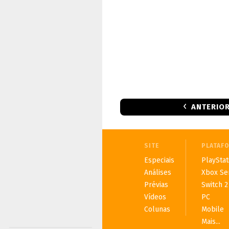
ANTERIO
SITE
PLATAF
Especiais
PlayStat
Análises
Xbox Se
Prévias
Switch 2
Vídeos
PC
Colunas
Mobile
Mais...