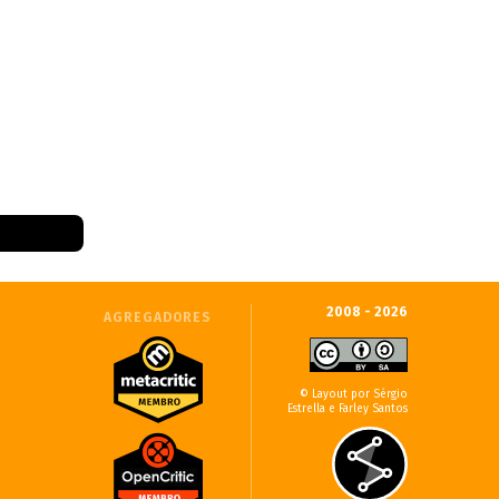
2008 - 2026
AGREGADORES
© Layout por Sérgio
Estrella e Farley Santos